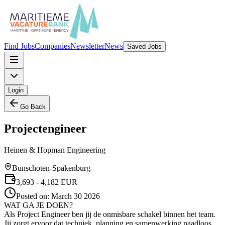
Find Jobs
Companies
Newsletter
News
Saved Jobs
Login
Go Back
Projectengineer
Heinen & Hopman Engineering
Bunschoten-Spakenburg
3,693
- 4,182
EUR
Posted on:
March 30 2026
WAT GA JE DOEN?
Als Project Engineer ben jij de onmisbare schakel binnen het team.
Jij zorgt ervoor dat techniek, planning en samenwerking naadloos