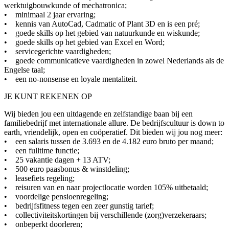
werktuigbouwkunde of mechatronica;
• minimaal 2 jaar ervaring;
• kennis van AutoCad, Cadmatic of Plant 3D en is een pré;
• goede skills op het gebied van natuurkunde en wiskunde;
• goede skills op het gebied van Excel en Word;
• servicegerichte vaardigheden;
• goede communicatieve vaardigheden in zowel Nederlands als de
Engelse taal;
• een no-nonsense en loyale mentaliteit.
JE KUNT REKENEN OP
Wij bieden jou een uitdagende en zelfstandige baan bij een
familiebedrijf met internationale allure. De bedrijfscultuur is down to
earth, vriendelijk, open en coöperatief. Dit bieden wij jou nog meer:
• een salaris tussen de 3.693 en de 4.182 euro bruto per maand;
• een fulltime functie;
• 25 vakantie dagen + 13 ATV;
• 500 euro paasbonus & winstdeling;
• leasefiets regeling;
• reisuren van en naar projectlocatie worden 105% uitbetaald;
• voordelige pensioenregeling;
• bedrijfsfitness tegen een zeer gunstig tarief;
• collectiviteitskortingen bij verschillende (zorg)verzekeraars;
• onbeperkt doorleren;