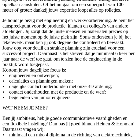
op elkaar aansluiten. Of het nu gaat om een superjacht van 100
meter of groter: dankzij jouw expertise loopt alles op rolletjes.
Je houdt je bezig met engineering en werkvoorbereiding. Je bent het
aanspreekpunt voor de productie, klanten en collega’s van andere
afdelingen. Jij zorgt dat de juiste mensen en materialen precies op
het juiste moment op de juiste plek zijn. Soms ondersteun je bij het
tekenwerk, maar ben jij ook degene die controleert en bewaakt.
Jouw oog voor detail en strakke planning zijn cruciaal voor een
succesvol project. Daarnaast is het streven dat je minimaal 6 keer per
jaar naar de werf toe gaat, om te zien hoe de engineering in de
praktijk word toegepast.
Kortom jouw dagelijkse focus is:
• engineeren en ontwerpen;
• calculaties en planningen maken;
• dagelijks contact onderhouden met onze 3D afdeling;
• contact onderhouden met de productie en de werf;
• begeleiden van junior engineers.
WAT NEEM JE MEE?
Ben jij ambitieus, heb je goede communicatieve vaardigheden en
een flexibele instelling? Dan pas jij goed binnen Heinen & Hopman!
Daarnaast vragen wij:
• minimaal een mbo 4 diploma in de richting van elektrotechniek,