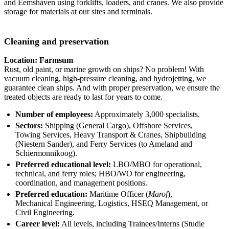
and Eemshaven using forklifts, loaders, and cranes. We also provide
storage for materials at our sites and terminals.
Cleaning and preservation
Location: Farmsum
Rust, old paint, or marine growth on ships? No problem! With
vacuum cleaning, high-pressure cleaning, and hydrojetting, we
guarantee clean ships. And with proper preservation, we ensure the
treated objects are ready to last for years to come.
Number of employees:
Approximately 3,000 specialists.
Sectors:
Shipping (General Cargo), Offshore Services,
Towing Services, Heavy Transport & Cranes, Shipbuilding
(Niestern Sander), and Ferry Services (to Ameland and
Schiermonnikoog).
Preferred educational level:
LBO/MBO for operational,
technical, and ferry roles; HBO/WO for engineering,
coordination, and management positions.
Preferred education:
Maritime Officer (
Marof
),
Mechanical Engineering, Logistics, HSEQ Management, or
Civil Engineering.
Career level:
All levels, including Trainees/Interns (Studie