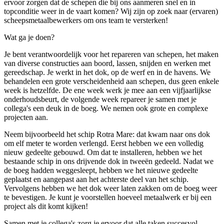
ervoor zorgen dat de schepen die bij ons aanmeren snel en in
topconditie weer in de vaart komen? Wij zijn op zoek naar (ervaren)
scheepsmetaalbewerkers om ons team te versterken!
Wat ga je doen?
Je bent verantwoordelijk voor het repareren van schepen, het maken
van diverse constructies aan boord, lassen, snijden en werken met
gereedschap. Je werkt in het dok, op de werf en in de havens. We
behandelen een grote verscheidenheid aan schepen, dus geen enkele
week is hetzelfde. De ene week werk je mee aan een vijfjaarlijkse
onderhoudsbeurt, de volgende week repareer je samen met je
collega's een deuk in de boeg. We nemen ook grote en complexe
projecten aan.
Neem bijvoorbeeld het schip Rotra Mare: dat kwam naar ons dok
om elf meter te worden verlengd. Eerst hebben we een volledig
nieuw gedeelte gebouwd. Om dat te installeren, hebben we het
bestaande schip in ons drijvende dok in tweeën gedeeld. Nadat we
de boeg hadden weggesleept, hebben we het nieuwe gedeelte
geplaatst en aangepast aan het achterste deel van het schip.
Vervolgens hebben we het dok weer laten zakken om de boeg weer
te bevestigen. Je kunt je voorstellen hoeveel metaalwerk er bij een
project als dit komt kijken!
Samen met je collega's zorg je ervoor dat alle taken succesvol