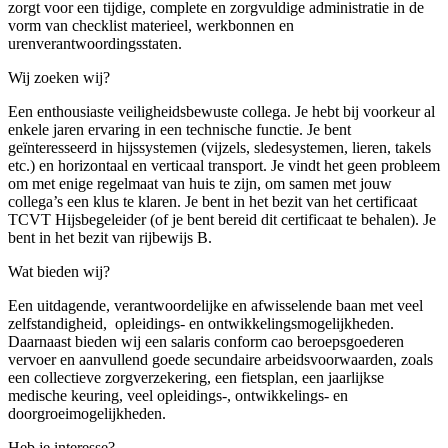
zorgt voor een tijdige, complete en zorgvuldige administratie in de
vorm van checklist materieel, werkbonnen en
urenverantwoordingsstaten.
Wij zoeken wij?
Een enthousiaste veiligheidsbewuste collega. Je hebt bij voorkeur al
enkele jaren ervaring in een technische functie. Je bent
geïnteresseerd in hijssystemen (vijzels, sledesystemen, lieren, takels
etc.) en horizontaal en verticaal transport. Je vindt het geen probleem
om met enige regelmaat van huis te zijn, om samen met jouw
collega’s een klus te klaren. Je bent in het bezit van het certificaat
TCVT Hijsbegeleider (of je bent bereid dit certificaat te behalen). Je
bent in het bezit van rijbewijs B.
Wat bieden wij?
Een uitdagende, verantwoordelijke en afwisselende baan met veel
zelfstandigheid, opleidings- en ontwikkelingsmogelijkheden.
Daarnaast bieden wij een salaris conform cao beroepsgoederen
vervoer en aanvullend goede secundaire arbeidsvoorwaarden, zoals
een collectieve zorgverzekering, een fietsplan, een jaarlijkse
medische keuring, veel opleidings-, ontwikkelings- en
doorgroeimogelijkheden.
Heb je interesse?