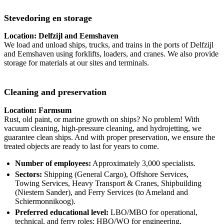
Stevedoring en storage
Location: Delfzijl and Eemshaven
We load and unload ships, trucks, and trains in the ports of Delfzijl
and Eemshaven using forklifts, loaders, and cranes. We also provide
storage for materials at our sites and terminals.
Cleaning and preservation
Location: Farmsum
Rust, old paint, or marine growth on ships? No problem! With
vacuum cleaning, high-pressure cleaning, and hydrojetting, we
guarantee clean ships. And with proper preservation, we ensure the
treated objects are ready to last for years to come.
Number of employees:
Approximately 3,000 specialists.
Sectors:
Shipping (General Cargo), Offshore Services,
Towing Services, Heavy Transport & Cranes, Shipbuilding
(Niestern Sander), and Ferry Services (to Ameland and
Schiermonnikoog).
Preferred educational level:
LBO/MBO for operational,
technical, and ferry roles; HBO/WO for engineering,