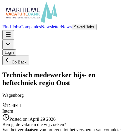
Find Jobs
Companies
Newsletter
News
Saved Jobs
Login
Go Back
Technisch medewerker hijs- en
heftechniek regio Oost
Wagenborg
Delfzijl
Intern
Posted on:
April 29 2026
Ben jij de vakman die wij zoeken?
Van het verplaatsen van bruggen tot het vervoeren van complete