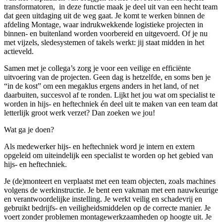
transformatoren, in deze functie maak je deel uit van een hecht team
dat geen uitdaging uit de weg gaat. Je komt te werken binnen de
afdeling Montage, waar indrukwekkende logistieke projecten in
binnen- en buitenland worden voorbereid en uitgevoerd. Of je nu
met vijzels, sledesystemen of takels werkt: jij staat midden in het
actieveld.
Samen met je collega’s zorg je voor een veilige en efficiënte
uitvoering van de projecten. Geen dag is hetzelfde, en soms ben je
“in de kost” om een megaklus ergens anders in het land, of net
daarbuiten, succesvol af te ronden. Lijkt het jou wat om specialist te
worden in hijs- en heftechniek én deel uit te maken van een team dat
letterlijk groot werk verzet? Dan zoeken we jou!
Wat ga je doen?
Als medewerker hijs- en heftechniek word je intern en extern
opgeleid om uiteindelijk een specialist te worden op het gebied van
hijs- en heftechniek.
Je (de)monteert en verplaatst met een team objecten, zoals machines
volgens de werkinstructie. Je bent een vakman met een nauwkeurige
en verantwoordelijke instelling. Je werkt veilig en schadevrij en
gebruikt bedrijfs- en veiligheidsmiddelen op de correcte manier. Je
voert zonder problemen montagewerkzaamheden op hoogte uit. Je