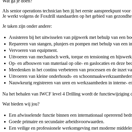
Wat ga je doen?
Als senior operations technician ben jij het eerste aanspreekpunt voo
Je werkt volgens de Foxdrill standaarden op het gebied van gezondhei
Je taken zijn onder andere:
Assisteren bij het uitwisselen van pijpwerk met behulp van een boo
Repareren van stangen, plunjers en pompen met behulp van een ins
Vervoeren van equipment.
Uitvoeren van mechanisch werk, torque en tensioning en hijswe
Op- en afbouwen van materiaal op olie- en gaslocaties en deze bed
Meedenken in het continu verbeteren van processen en de inzet va
Uitvoeren van kleine onderhouds- en schoonmaakwerkzaamheden
Nauwkeurig registreren van uren en werkzaamheden in interne- e
Na het behalen van IWCF level 4 Drilling wordt de functiewijziging d
Wat bieden wij jou?
Een afwisselende functie binnen een internationaal opererend bedri
Goede primaire en secundaire arbeidsvoorwaarden.
Een veilige en professionele werkomgeving met moderne middele