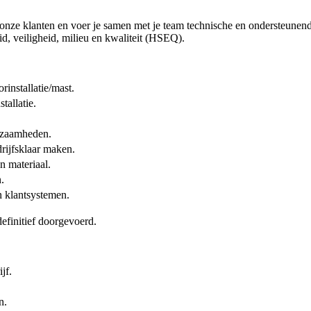
r onze klanten en voer je samen met je team technische en ondersteunen
d, veiligheid, milieu en kwaliteit (HSEQ).
rinstallatie/mast.
tallatie.
rkzaamheden.
rijfsklaar maken.
n materiaal.
.
n klantsystemen.
efinitief doorgevoerd.
jf.
n.