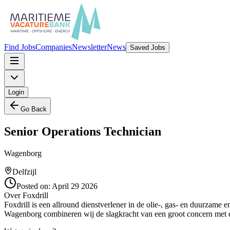
Find Jobs
Companies
Newsletter
News
Saved Jobs
Login
Go Back
Senior Operations Technician
Wagenborg
Delfzijl
Posted on:
April 29 2026
Over Foxdrill
Foxdrill is een allround dienstverlener in de olie-, gas- en duurzame
Wagenborg combineren wij de slagkracht van een groot concern met de 