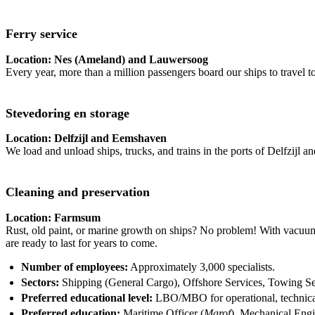
Ferry service
Location: Nes (Ameland) and Lauwersoog
Every year, more than a million passengers board our ships to trave
Stevedoring en storage
Location: Delfzijl and Eemshaven
We load and unload ships, trucks, and trains in the ports of Delfzijl a
Cleaning and preservation
Location: Farmsum
Rust, old paint, or marine growth on ships? No problem! With vacuum 
are ready to last for years to come.
Number of employees:
Approximately 3,000 specialists.
Sectors:
Shipping (General Cargo), Offshore Services, Towing Se
Preferred educational level:
LBO/MBO for operational, technical
Preferred education:
Maritime Officer (
Marof
), Mechanical Eng