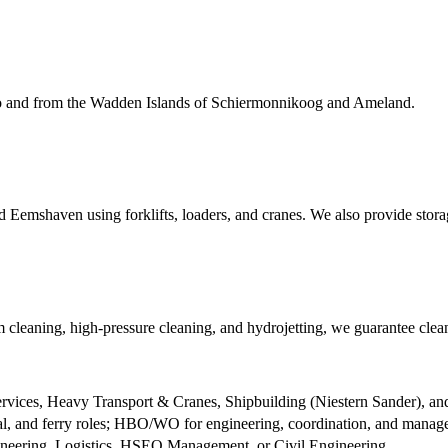
l to and from the Wadden Islands of Schiermonnikoog and Ameland.
nd Eemshaven using forklifts, loaders, and cranes. We also provide storag
cleaning, high-pressure cleaning, and hydrojetting, we guarantee clean
rvices, Heavy Transport & Cranes, Shipbuilding (Niestern Sander), a
, and ferry roles; HBO/WO for engineering, coordination, and manage
ineering, Logistics, HSEQ Management, or Civil Engineering.