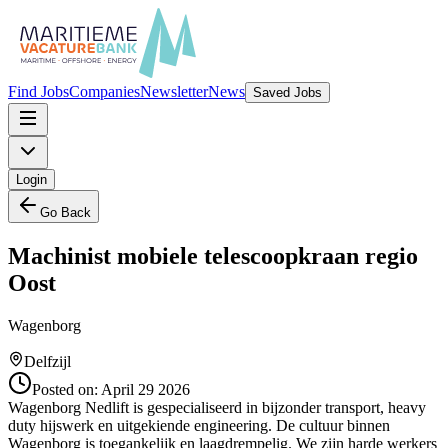
Find Jobs
Companies
Newsletter
News
Saved Jobs
Login
Go Back
Machinist mobiele telescoopkraan regio
Oost
Wagenborg
Delfzijl
Posted on:
April 29 2026
Wagenborg Nedlift is gespecialiseerd in bijzonder transport, heavy
duty hijswerk en uitgekiende engineering. De cultuur binnen
Wagenborg is toegankelijk en laagdrempelig. We zijn harde werkers