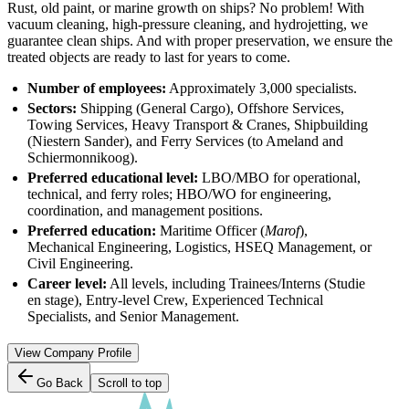
Rust, old paint, or marine growth on ships? No problem! With
vacuum cleaning, high-pressure cleaning, and hydrojetting, we
guarantee clean ships. And with proper preservation, we ensure the
treated objects are ready to last for years to come.
Number of employees:
Approximately 3,000 specialists.
Sectors:
Shipping (General Cargo), Offshore Services,
Towing Services, Heavy Transport & Cranes, Shipbuilding
(Niestern Sander), and Ferry Services (to Ameland and
Schiermonnikoog).
Preferred educational level:
LBO/MBO for operational,
technical, and ferry roles; HBO/WO for engineering,
coordination, and management positions.
Preferred education:
Maritime Officer (
Marof
),
Mechanical Engineering, Logistics, HSEQ Management, or
Civil Engineering.
Career level:
All levels, including Trainees/Interns (Studie
en stage), Entry-level Crew, Experienced Technical
Specialists, and Senior Management.
View Company Profile
Go Back
Scroll to top