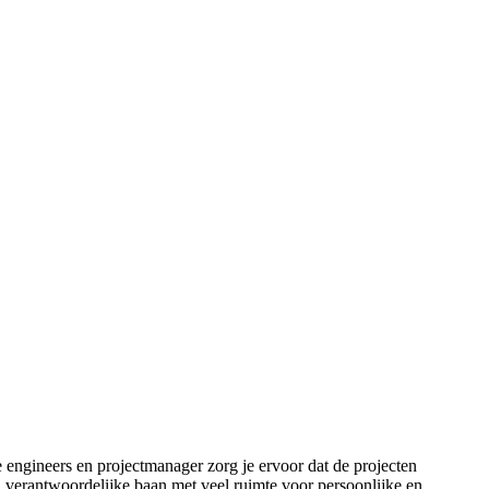
 engineers en projectmanager zorg je ervoor dat de projecten
en verantwoordelijke baan met veel ruimte voor persoonlijke en