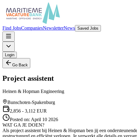
Find Jobs
Companies
Newsletter
News
Saved Jobs
Login
Go Back
Project assistent
Heinen & Hopman Engineering
Bunschoten-Spakenburg
2,856
- 3,112
EUR
Posted on:
April 10 2026
WAT GA JE DOEN?
Als project assistent bij Heinen & Hopman ben jij een ondersteunende
gestructureerd en efficiënt verlopen. Je verwerkt alle details en ver