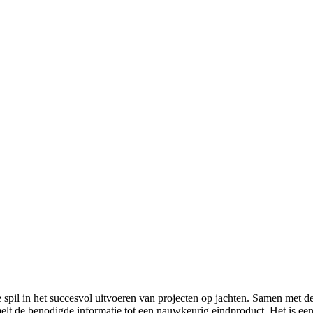
 spil in het succesvol uitvoeren van projecten op jachten. Samen met de
zamelt de benodigde informatie tot een nauwkeurig eindproduct. Het is e