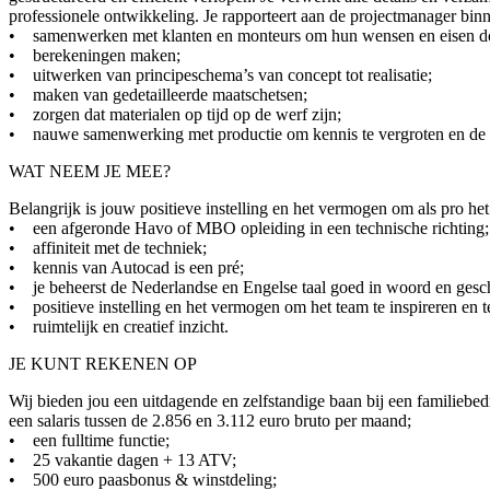
professionele ontwikkeling. Je rapporteert aan de projectmanager binn
• samenwerken met klanten en monteurs om hun wensen en eisen door
• berekeningen maken;
• uitwerken van principeschema’s van concept tot realisatie;
• maken van gedetailleerde maatschetsen;
• zorgen dat materialen op tijd op de werf zijn;
• nauwe samenwerking met productie om kennis te vergroten en de k
WAT NEEM JE MEE?
Belangrijk is jouw positieve instelling en het vermogen om als pro he
• een afgeronde Havo of MBO opleiding in een technische richting;
• affiniteit met de techniek;
• kennis van Autocad is een pré;
• je beheerst de Nederlandse en Engelse taal goed in woord en gesch
• positieve instelling en het vermogen om het team te inspireren en t
• ruimtelijk en creatief inzicht.
JE KUNT REKENEN OP
Wij bieden jou een uitdagende en zelfstandige baan bij een familiebedri
een salaris tussen de 2.856 en 3.112 euro bruto per maand;
• een fulltime functie;
• 25 vakantie dagen + 13 ATV;
• 500 euro paasbonus & winstdeling;