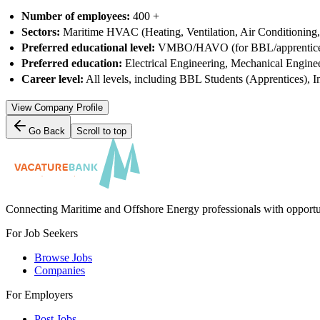
Number of employees:
400 +
Sectors:
Maritime HVAC (Heating, Ventilation, Air Conditioning,
Preferred educational level:
VMBO/HAVO (for BBL/apprenticeshi
Preferred education:
Electrical Engineering, Mechanical Engine
Career level:
All levels, including BBL Students (Apprentices), In
View Company Profile
Go Back
Scroll to top
Connecting Maritime and Offshore Energy professionals with opportu
For Job Seekers
Browse Jobs
Companies
For Employers
Post Jobs