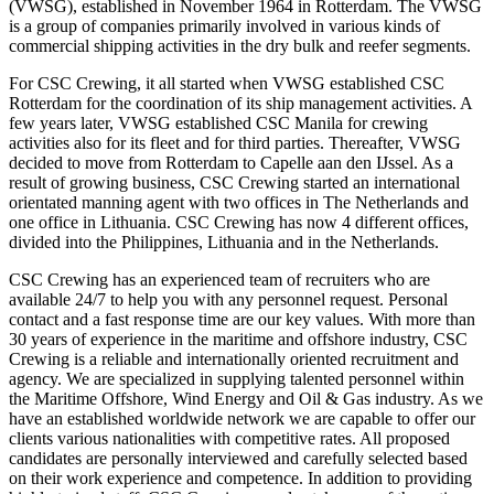
(VWSG), established in November 1964 in Rotterdam. The VWSG
is a group of companies primarily involved in various kinds of
commercial shipping activities in the dry bulk and reefer segments.
For CSC Crewing, it all started when VWSG established CSC
Rotterdam for the coordination of its ship management activities. A
few years later, VWSG established CSC Manila for crewing
activities also for its fleet and for third parties. Thereafter, VWSG
decided to move from Rotterdam to Capelle aan den IJssel. As a
result of growing business, CSC Crewing started an international
orientated manning agent with two offices in The Netherlands and
one office in Lithuania. CSC Crewing has now 4 different offices,
divided into the Philippines, Lithuania and in the Netherlands.
CSC Crewing has an experienced team of recruiters who are
available 24/7 to help you with any personnel request. Personal
contact and a fast response time are our key values. With more than
30 years of experience in the maritime and offshore industry, CSC
Crewing is a reliable and internationally oriented recruitment and
agency. We are specialized in supplying talented personnel within
the Maritime Offshore, Wind Energy and Oil & Gas industry. As we
have an established worldwide network we are capable to offer our
clients various nationalities with competitive rates. All proposed
candidates are personally interviewed and carefully selected based
on their work experience and competence. In addition to providing