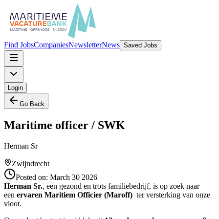
Find Jobs
Companies
Newsletter
News
Saved Jobs
Login
Go Back
Maritime officer / SWK
Herman Sr
Zwijndrecht
Posted on:
March 30 2026
Herman Sr.
, een gezond en trots familiebedrijf, is op zoek naar
een
ervaren Maritiem Officier (Maroff)
ter versterking van onze
vloot.