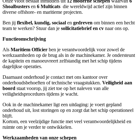
Onze vloot bestaat inmiddels uit
12 moderne schepen
waarvan
6
Shoalbusters
en
6 Multicats
die wereldwijd actief zijn binnen
diverse offshore- en maritieme projecten.
Ben jij
flexibel, kundig, sociaal
en
gedreven
om binnen een hecht
team te werken? Stuur dan je
sollicitatiebrief en cv
naar ons op.
Functieomschrijving
Als
Maritiem Officier
ben je verantwoordelijk voor zowel de
werkzaamheden op de brug als in de machinekamer. Je ondersteunt
de kapitein en manoeuvreert zelfstandig met het schip tijdens
dagelijkse operaties.
Daarnaast onderhoud je contact met ons kantoor over
onderhoudsbehoeften of technische vraagstukken.
Veiligheid aan
boord
staat voorop, jij ziet toe op het naleven van alle
veiligheidsprocedures tijdens je wacht.
Ook in de machinekamer ligt een uitdaging: je voert gepland
onderhoud uit, lost storingen op en zorgt dat het schip operationeel
blijft.
Kortom, een veelzijdige functie met veel verantwoordelijkheid en
ruimte om je verder te ontwikkelen.
Werkzaamheden van onze schepen