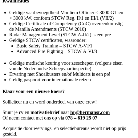
Kwalificaties
Geldige vaarbevoegdheid Maritiem Officier < 3000 GT en
< 3000 kW, conform STCW Reg. II/1 en III/1 (VII/2)
Geldige Certificate of Competency (CoC) overeenkomstig
de Manilla Amendments (STCW 2010)
Radar Management Level (STCW A-II/2) is een pré
Geldige STCW-certificaten, waaronder:
Basic Safety Training – STCW A-VI/1
Advanced Fire Fighting – STCW A-VI/3
Geldige medische keuring voor zeeschepen (volgens eisen
van de Nederlandse Scheepvaartinspectie)
Ervaring met Shoalbusters en/of Multicats is een pré
Geldig paspoort voor internationale reizen
Klaar voor een nieuwe koers?
Solliciteer nu en word onderdeel van onze crew!
Stuur je
cv
en
motivatiebrief
naar
hr@hermansr.com
Of neem contact met ons op via
078 – 619 25 07
Acquisitie door wervings- en selectiebureaus wordt niet op prijs
gesteld.