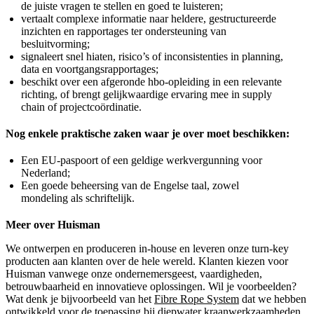
de juiste vragen te stellen en goed te luisteren;
vertaalt complexe informatie naar heldere, gestructureerde
inzichten en rapportages ter ondersteuning van
besluitvorming;
signaleert snel hiaten, risico’s of inconsistenties in planning,
data en voortgangsrapportages;
beschikt over een afgeronde hbo-opleiding in een relevante
richting, of brengt gelijkwaardige ervaring mee in supply
chain of projectcoördinatie.
Nog enkele praktische zaken waar je over moet beschikken:
Een EU-paspoort of een geldige werkvergunning voor
Nederland;
Een goede beheersing van de Engelse taal, zowel
mondeling als schriftelijk.
Meer over Huisman
We ontwerpen en produceren in-house en leveren onze turn-key
producten aan klanten over de hele wereld. Klanten kiezen voor
Huisman vanwege onze ondernemersgeest, vaardigheden,
betrouwbaarheid en innovatieve oplossingen. Wil je voorbeelden?
Wat denk je bijvoorbeeld van het
Fibre Rope System
dat we hebben
ontwikkeld voor de toepassing bij diepwater kraanwerkzaamheden.