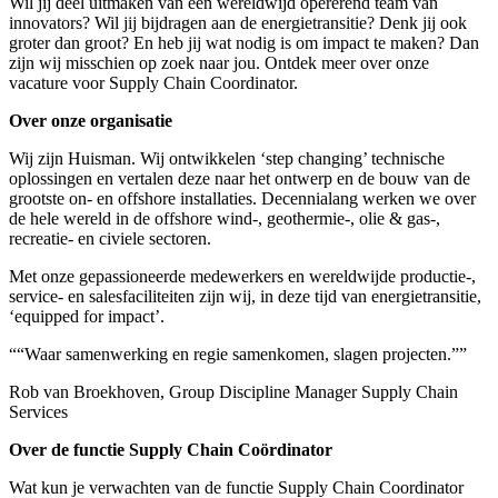
Wil jij deel uitmaken van een wereldwijd opererend team van
innovators? Wil jij bijdragen aan de energietransitie? Denk jij ook
groter dan groot? En heb jij wat nodig is om impact te maken? Dan
zijn wij misschien op zoek naar jou. Ontdek meer over onze
vacature voor Supply Chain Coordinator.
Over onze organisatie
Wij zijn Huisman. Wij ontwikkelen ‘step changing’ technische
oplossingen en vertalen deze naar het ontwerp en de bouw van de
grootste on- en offshore installaties. Decennialang werken we over
de hele wereld in de offshore wind-, geothermie-, olie & gas-,
recreatie- en civiele sectoren.
Met onze gepassioneerde medewerkers en wereldwijde productie-,
service- en salesfaciliteiten zijn wij, in deze tijd van energietransitie,
‘equipped for impact’.
““Waar samenwerking en regie samenkomen, slagen projecten.””
Rob van Broekhoven, Group Discipline Manager Supply Chain
Services
Over de functie Supply Chain Coördinator
Wat kun je verwachten van de functie Supply Chain Coordinator