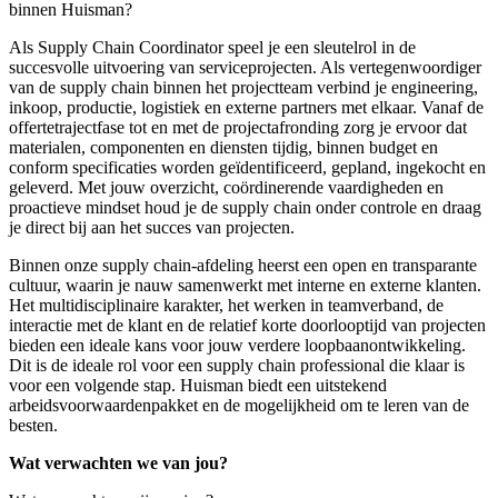
binnen Huisman?
Als Supply Chain Coordinator speel je een sleutelrol in de
succesvolle uitvoering van serviceprojecten. Als vertegenwoordiger
van de supply chain binnen het projectteam verbind je engineering,
inkoop, productie, logistiek en externe partners met elkaar. Vanaf de
offertetrajectfase tot en met de projectafronding zorg je ervoor dat
materialen, componenten en diensten tijdig, binnen budget en
conform specificaties worden geïdentificeerd, gepland, ingekocht en
geleverd. Met jouw overzicht, coördinerende vaardigheden en
proactieve mindset houd je de supply chain onder controle en draag
je direct bij aan het succes van projecten.
Binnen onze supply chain-afdeling heerst een open en transparante
cultuur, waarin je nauw samenwerkt met interne en externe klanten.
Het multidisciplinaire karakter, het werken in teamverband, de
interactie met de klant en de relatief korte doorlooptijd van projecten
bieden een ideale kans voor jouw verdere loopbaanontwikkeling.
Dit is de ideale rol voor een supply chain professional die klaar is
voor een volgende stap. Huisman biedt een uitstekend
arbeidsvoorwaardenpakket en de mogelijkheid om te leren van de
besten.
Wat verwachten we van jou?