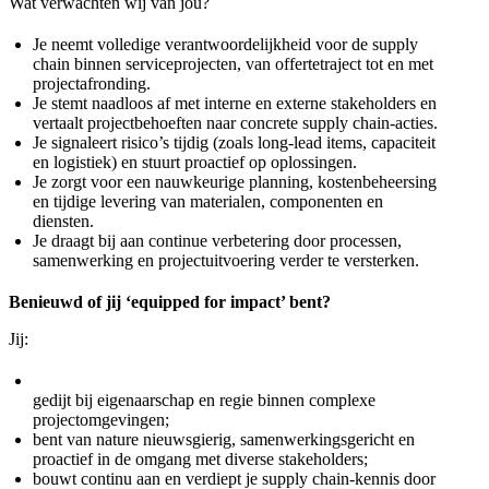
Wat verwachten wij van jou?
Je neemt volledige verantwoordelijkheid voor de supply
chain binnen serviceprojecten, van offertetraject tot en met
projectafronding.
Je stemt naadloos af met interne en externe stakeholders en
vertaalt projectbehoeften naar concrete supply chain-acties.
Je signaleert risico’s tijdig (zoals long-lead items, capaciteit
en logistiek) en stuurt proactief op oplossingen.
Je zorgt voor een nauwkeurige planning, kostenbeheersing
en tijdige levering van materialen, componenten en
diensten.
Je draagt bij aan continue verbetering door processen,
samenwerking en projectuitvoering verder te versterken.
Benieuwd of jij ‘equipped for impact’ bent?
Jij:
gedijt bij eigenaarschap en regie binnen complexe
projectomgevingen;
bent van nature nieuwsgierig, samenwerkingsgericht en
proactief in de omgang met diverse stakeholders;
bouwt continu aan en verdiept je supply chain-kennis door