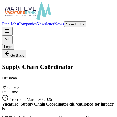
Find Jobs
Companies
Newsletter
News
Saved Jobs
Login
Go Back
Supply Chain Coördinator
Huisman
Schiedam
Full Time
Posted on:
March 30 2026
Vacature: Supply Chain Coördinator die ‘equipped for impact’
is