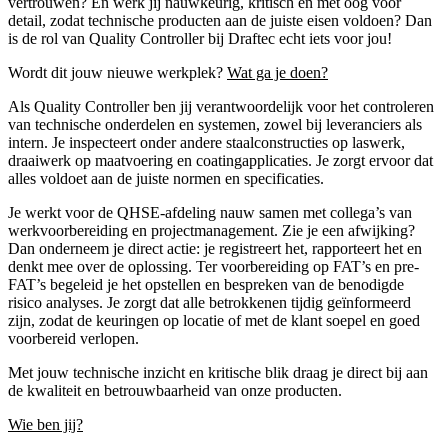
vertrouwen? En werk jij nauwkeurig, kritisch en met oog voor
detail, zodat technische producten aan de juiste eisen voldoen? Dan
is de rol van Quality Controller bij Draftec echt iets voor jou!
Wordt dit jouw nieuwe werkplek?
Wat ga je doen?
Als Quality Controller ben jij verantwoordelijk voor het controleren
van technische onderdelen en systemen, zowel bij leveranciers als
intern. Je inspecteert onder andere staalconstructies op laswerk,
draaiwerk op maatvoering en coatingapplicaties. Je zorgt ervoor dat
alles voldoet aan de juiste normen en specificaties.
Je werkt voor de QHSE-afdeling nauw samen met collega’s van
werkvoorbereiding en projectmanagement. Zie je een afwijking?
Dan onderneem je direct actie: je registreert het, rapporteert het en
denkt mee over de oplossing. Ter voorbereiding op FAT’s en pre-
FAT’s begeleid je het opstellen en bespreken van de benodigde
risico analyses. Je zorgt dat alle betrokkenen tijdig geïnformeerd
zijn, zodat de keuringen op locatie of met de klant soepel en goed
voorbereid verlopen.
Met jouw technische inzicht en kritische blik draag je direct bij aan
de kwaliteit en betrouwbaarheid van onze producten.
Wie ben jij?