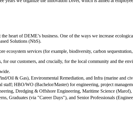
three years we organize the Innovation Diver, which is aimed at employ
t the heart of DEME’s business. One of the ways we increase ecological 
-based Solutions (NbS).
re ecosystem services (for example, biodiversity, carbon sequestration, 
, for our customers, and crucially, for the local community and the env
dwide.
nd/Oil & Gas), Environmental Remediation, and Infra (marine and civi
l staff; HBO/WO (Bachelor/Master) for engineering, project managemen
neering, Dredging & Offshore Engineering, Maritime Science (Marof),
terns, Graduates (via "Career Days"), and Senior Professionals (Enginee