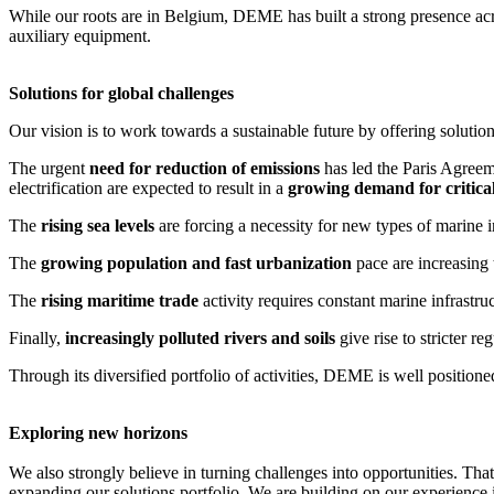
While our roots are in Belgium, DEME has built a strong presence acro
auxiliary equipment.
Solutions for global challenges
Our vision is to work towards a sustainable future by offering solution
The urgent
need for reduction of emissions
has led the Paris Agreem
electrification are expected to result in a
growing demand for critica
The
rising sea levels
are forcing a necessity for new types of marine i
The
growing population and fast urbanization
pace are increasing 
The
rising maritime trade
activity requires constant marine infrastru
Finally,
increasingly polluted rivers and soils
give rise to stricter r
Through its diversified portfolio of activities, DEME is well positione
Exploring new horizons
We also strongly believe in turning challenges into opportunities. Th
expanding our solutions portfolio. We are building on our experience i