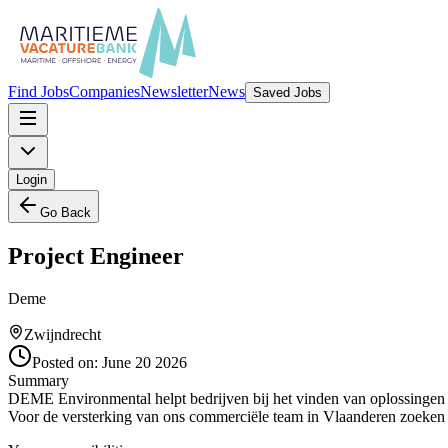
Find Jobs
Companies
Newsletter
News
Saved Jobs
Login
Go Back
Project Engineer
Deme
Zwijndrecht
Posted on:
June 20 2026
Summary
DEME Environmental helpt bedrijven bij het vinden van oplossingen 
Voor de versterking van ons commerciële team in Vlaanderen zoeken w