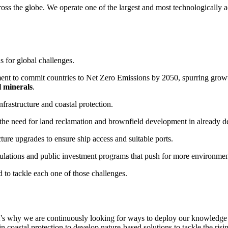
ss the globe. We operate one of the largest and most technologically a
s for global challenges.
ent to commit countries to Net Zero Emissions by 2050, spurring growth 
l minerals
.
nfrastructure and coastal protection.
the need for land reclamation and brownfield development in already d
cture upgrades to ensure ship access and suitable ports.
egulations and public investment programs that push for more environmen
d to tackle each one of those challenges.
at’s why we are continuously looking for ways to deploy our knowledge a
n coastal protection to develop nature-based solutions to tackle the ris