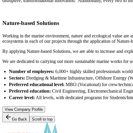
disruptive, transformational innovation. Additionally, every two to 
Nature-based Solutions
Working in the marine environment, nature and ecological value are a
ecosystems in each of our projects through the application of Nature
By applying Nature-based Solutions, we are able to increase and explo
We are dedicated to carrying out more sustainable marine works for us
Number of employees:
6,000+ highly skilled professionals worl
Sectors:
Dredging & Maritime Infrastructure, Offshore Energy (Wi
Preferred educational level:
MBO (Vocational) for crew/technica
Preferred education:
Civil Engineering, Electromechanical Engi
Career level:
All levels, with dedicated programs for Students/In
View Company Profile
Go Back
Scroll to top