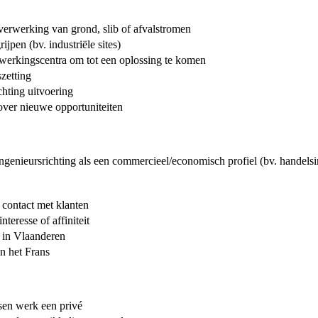
verwerking van grond, slib of afvalstromen
ijpen (bv. industriële sites)
rwerkingscentra om tot een oplossing te komen
szetting
ichting uitvoering
over nieuwe opportuniteiten
ngenieursrichting als een commercieel/economisch profiel (bv. handelsin
s contact met klanten
eresse of affiniteit
n in Vlaanderen
n het Frans
sen werk een privé