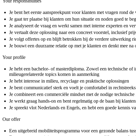
Your responsibilities
Je bent het eerste aanspreekpunt voor klanten met vragen rond de 
Je gaat ter plaatse bij klanten om hun situatie en noden goed te begr
Je analyseert de vraag en werkt samen met interne experten en ve
Je vertaalt deze oplossing naar een concreet voorstel, inclusief prij
Je volgt offertes op en blijft betrokken bij de verdere uitwerking r
Je bouwt een duurzame relatie op met je klanten en denkt mee na 
Your profile
Je hebt een bachelor- of masterdiploma. Zowel een technische of i
milieugerelateerde topics komen in aanmerking
Je hebt interesse in milieu, recyclage en praktische oplossingen
Je bent communicatief sterk en voelt je comfortabel in rechtstreek
Je combineert een commerciële mindset met de nodige technische int
Je werkt graag hands-on en bent regelmatig op de baan bij klante
Je spreekt vlot Nederlands en Engels, en hebt een goede kennis va
Our offer
Een uitgebreid mobiliteitsprogramma voor een gezonde balans tus