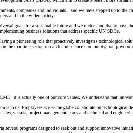
e Development Goals (SDGs), which aim to create a better, more sustain
nments, companies and individuals – and we have stepped up to the cha
lders and in the wider society.
niversal goals for a sustainable future and we understand that to have t
 implementing business solutions that address specific UN SDGs.
ying a pioneering role that proactively investigates technological solu
 in the maritime sector, research and science community, non-governmen
DEME - it is actually one of our core values. We understand that innovat
 is to us. Employees across the globe collaborate on technological dev
sites, vessels, project management teams and technical and engineering
e via several programs designed to seek out and support innovative ini