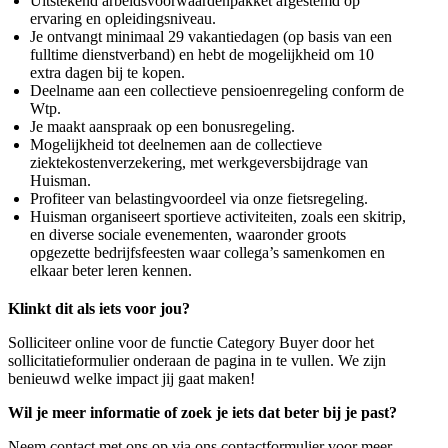
Uitstekend arbeidsvoorwaardenpakket afgestemd op
ervaring en opleidingsniveau.
Je ontvangt minimaal 29 vakantiedagen (op basis van een
fulltime dienstverband) en hebt de mogelijkheid om 10
extra dagen bij te kopen.
Deelname aan een collectieve pensioenregeling conform de
Wtp.
Je maakt aanspraak op een bonusregeling.
Mogelijkheid tot deelnemen aan de collectieve
ziektekostenverzekering, met werkgeversbijdrage van
Huisman.
Profiteer van belastingvoordeel via onze fietsregeling.
Huisman organiseert sportieve activiteiten, zoals een skitrip,
en diverse sociale evenementen, waaronder groots
opgezette bedrijfsfeesten waar collega’s samenkomen en
elkaar beter leren kennen.
Klinkt dit als iets voor jou?
Solliciteer online voor de functie Category Buyer door het
sollicitatieformulier onderaan de pagina in te vullen. We zijn
benieuwd welke impact jij gaat maken!
Wil je meer informatie of zoek je iets dat beter bij je past?
Neem contact met ons op via ons
contactformulier
voor meer