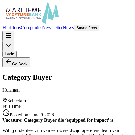
Find Jobs
Companies
Newsletter
News
Saved Jobs
Login
Go Back
Category Buyer
Huisman
Schiedam
Full Time
Posted on:
June 9 2026
Vacature: Category Buyer die ‘equipped for impact’ is
Wil jij onderdeel zijn van een wereldwijd opererend team van