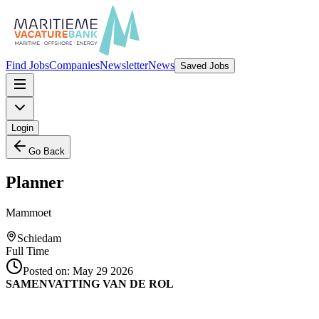
Find Jobs
Companies
Newsletter
News
Saved Jobs
Login
Go Back
Planner
Mammoet
Schiedam
Full Time
Posted on:
May 29 2026
SAMENVATTING VAN DE ROL