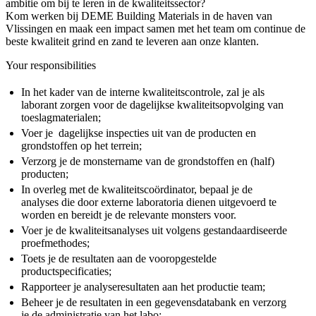
ambitie om bij te leren in de kwaliteitssector?
Kom werken bij DEME Building Materials in de haven van
Vlissingen en maak een impact samen met het team om continue de
beste kwaliteit grind en zand te leveren aan onze klanten.
Your responsibilities
In het kader van de interne kwaliteitscontrole, zal je als
laborant zorgen voor de dagelijkse kwaliteitsopvolging van
toeslagmaterialen;
Voer je dagelijkse inspecties uit van de producten en
grondstoffen op het terrein;
Verzorg je de monstername van de grondstoffen en (half)
producten;
In overleg met de kwaliteitscoördinator, bepaal je de
analyses die door externe laboratoria dienen uitgevoerd te
worden en bereidt je de relevante monsters voor.
Voer je de kwaliteitsanalyses uit volgens gestandaardiseerde
proefmethodes;
Toets je de resultaten aan de vooropgestelde
productspecificaties;
Rapporteer je analyseresultaten aan het productie team;
Beheer je de resultaten in een gegevensdatabank en verzorg
je de administratie van het labo;