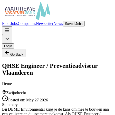
Find Jobs
Companies
Newsletter
News
Saved Jobs
Login
Go Back
QHSE Engineer / Preventieadviseur
Vlaanderen
Deme
Zwijndrecht
Posted on:
May 27 2026
Summary
Bij DEME Environmental krijg je de kans om mee te bouwen aan
een veiligere en duurzamere toekomst. Als QHSE Engineer /