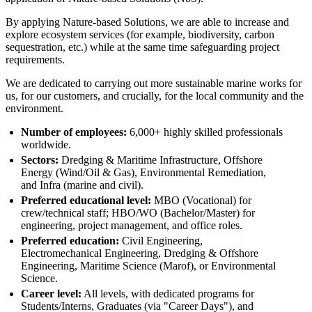
By applying Nature-based Solutions, we are able to increase and
explore ecosystem services (for example, biodiversity, carbon
sequestration, etc.) while at the same time safeguarding project
requirements.
We are dedicated to carrying out more sustainable marine works for
us, for our customers, and crucially, for the local community and the
environment.
Number of employees:
6,000+ highly skilled professionals
worldwide.
Sectors:
Dredging & Maritime Infrastructure, Offshore
Energy (Wind/Oil & Gas), Environmental Remediation,
and Infra (marine and civil).
Preferred educational level:
MBO (Vocational) for
crew/technical staff; HBO/WO (Bachelor/Master) for
engineering, project management, and office roles.
Preferred education:
Civil Engineering,
Electromechanical Engineering, Dredging & Offshore
Engineering, Maritime Science (Marof), or Environmental
Science.
Career level:
All levels, with dedicated programs for
Students/Interns, Graduates (via "Career Days"), and