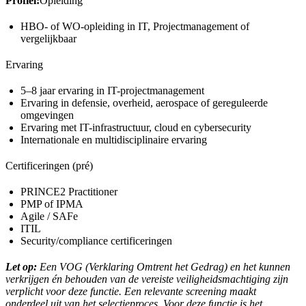
Profiel:
Opleiding
HBO- of WO-opleiding in IT, Projectmanagement of
vergelijkbaar
Ervaring
5–8 jaar ervaring in IT-projectmanagement
Ervaring in defensie, overheid, aerospace of gereguleerde
omgevingen
Ervaring met IT-infrastructuur, cloud en cybersecurity
Internationale en multidisciplinaire ervaring
Certificeringen (pré)
PRINCE2 Practitioner
PMP of IPMA
Agile / SAFe
ITIL
Security/compliance certificeringen
Let op:
Een VOG (Verklaring Omtrent het Gedrag) en het kunnen
verkrijgen én behouden van de vereiste veiligheidsmachtiging zijn
verplicht voor deze functie. Een relevante screening maakt
onderdeel uit van het selectieproces. Voor deze functie is het