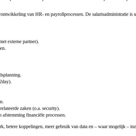
rontwikkeling van HR- en payrollprocessen. De salarisadministratie is uit
et externe partner).
en.
lsplanning.
2day).
n.
lateerde zaken (o.a. security).
 afstemming financiële processen.
k, betere koppelingen, meer gebruik van data en – waar mogelijk – inz