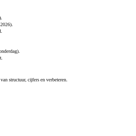
).
9-2026).
d.
onderdag).
t.
van structuur, cijfers en verbeteren.