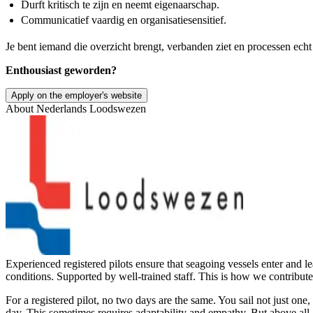
Durft kritisch te zijn en neemt eigenaarschap.
Communicatief vaardig en organisatiesensitief.
Je bent iemand die overzicht brengt, verbanden ziet en processen echt
Enthousiast geworden?
Apply on the employer's website
About
Nederlands Loodswezen
Experienced registered pilots ensure that seagoing vessels enter and le
conditions. Supported by well-trained staff. This is how we contribute 
For a registered pilot, no two days are the same. You sail not just one,
day. This sometimes requires adaptability and empathy. But above all, 