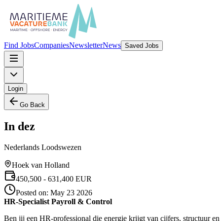
Find Jobs
Companies
Newsletter
News
Saved Jobs
Login
Go Back
In dez
Nederlands Loodswezen
Hoek van Holland
450,500
- 631,400
EUR
Posted on:
May 23 2026
HR-Specialist Payroll & Control
Ben jij een HR-professional die energie krijgt van cijfers, structuur e