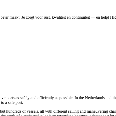
 beter maakt. Je zorgt voor rust, kwaliteit en continuïteit — en helpt 
ave ports as safely and efficiently as possible. In the Netherlands and t
to a safe port.
 but hundreds of vessels, all with different sailing and maneuvering char
the work of a registered pilot is so rewarding because it demands a lot