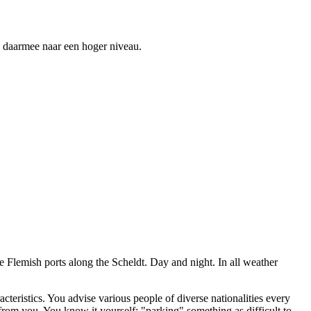
HR daarmee naar een hoger niveau.
he Flemish ports along the Scheldt. Day and night. In all weather
acteristics. You advise various people of diverse nationalities every
 from you. You know it yourself: "parking" something as difficult to