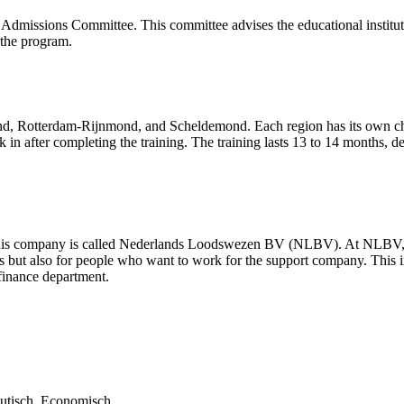
he Admissions Committee. This committee advises the educational instituti
 the program.
ond, Rotterdam-Rijnmond, and Scheldemond. Each region has its own cha
k in after completing the training. The training lasts 13 to 14 months, 
. This company is called Nederlands Loodswezen BV (NLBV). At NLBV, emp
 but also for people who want to work for the support company. This inc
 finance department.
autisch, Economisch