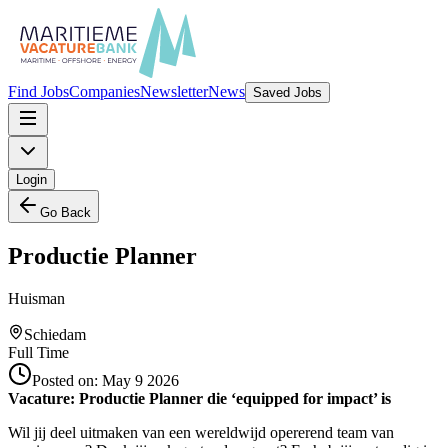
Find Jobs
Companies
Newsletter
News
Saved Jobs
Login
Go Back
Productie Planner
Huisman
Schiedam
Full Time
Posted on:
May 9 2026
Vacature: Productie Planner die ‘equipped for impact’ is
Wil jij deel uitmaken van een wereldwijd opererend team van