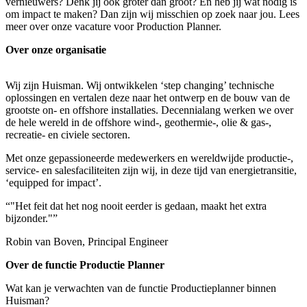
vernieuwers? Denk jij ook groter dan groot? En heb jij wat nodig is
om impact te maken? Dan zijn wij misschien op zoek naar jou. Lees
meer over onze vacature voor Production Planner.
Over onze organisatie
Wij zijn Huisman. Wij ontwikkelen ‘step changing’ technische
oplossingen en vertalen deze naar het ontwerp en de bouw van de
grootste on- en offshore installaties. Decennialang werken we over
de hele wereld in de offshore wind-, geothermie-, olie & gas-,
recreatie- en civiele sectoren.
Met onze gepassioneerde medewerkers en wereldwijde productie-,
service- en salesfaciliteiten zijn wij, in deze tijd van energietransitie,
‘equipped for impact’.
“"Het feit dat het nog nooit eerder is gedaan, maakt het extra
bijzonder."”
Robin van Boven, Principal Engineer
Over de functie Productie Planner
Wat kan je verwachten van de functie Productieplanner binnen
Huisman?