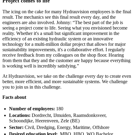
Project comes to life
The icing on the cake for many Hydrauvision employees is the final
result. The mechanics see this final result every day, and the
engineers are also involved. Johnny: “The best part of the job is
seeing a project come to life. Seeing what you envisioned become
reality. Whether it's a small but significant improvement in the
efficiency of an existing hydraulic system or an innovative
technology for a multi-million dollar project that allows for major
sustainability improvements, it's a collaborative effort. I regularly
receive feedback from my colleagues on the shop floor. Hearing
from them that they and the customer are happy because everything
is working well is incredibly satisfying.”
At Hydrauvision, we take on the challenge every day to create even
better, more efficient, and more sustainable systems. We challenge
you to join us in this challenge.
Facts about
Number of employees:
180
Locations:
Dordrecht, IJmuiden, Raamsdonksveer,
Schoondijke, Heerenveen, Zele (BE)
Sector:
Civil, Dredging, Energy, Maritime, Offshore
Desired education level:
MBO, HBO, WO Bachelor,