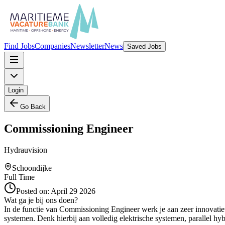
Find Jobs
Companies
Newsletter
News
Saved Jobs
Login
Go Back
Commissioning Engineer
Hydrauvision
Schoondijke
Full Time
Posted on:
April 29 2026
Wat ga je bij ons doen?
In de functie van Commissioning Engineer werk je aan zeer innovatieve
systemen. Denk hierbij aan volledig elektrische systemen, parallel hybr