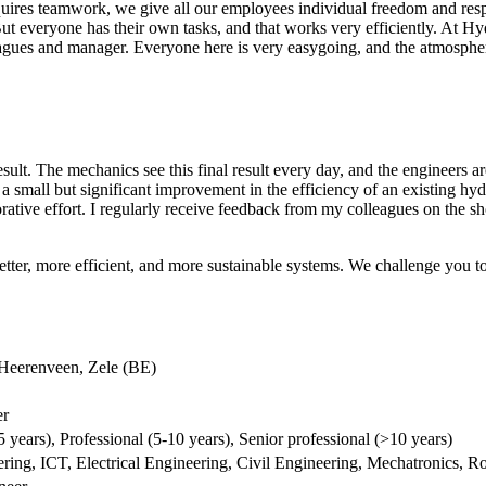
ires teamwork, we give all our employees individual freedom and respon
 But everyone has their own tasks, and that works very efficiently. At H
leagues and manager. Everyone here is very easygoing, and the atmosphe
lt. The mechanics see this final result every day, and the engineers are
a small but significant improvement in the efficiency of an existing hyd
aborative effort. I regularly receive feedback from my colleagues on the
ter, more efficient, and more sustainable systems. We challenge you to 
 Heerenveen, Zele (BE)
er
5 years), Professional (5-10 years), Senior professional (>10 years)
ng, ICT, Electrical Engineering, Civil Engineering, Mechatronics, Ro