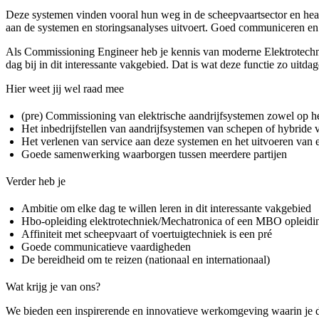
Deze systemen vinden vooral hun weg in de scheepvaartsector en heavy 
aan de systemen en storingsanalyses uitvoert. Goed communiceren en 
Als Commissioning Engineer heb je kennis van moderne Elektrotechniek,
dag bij in dit interessante vakgebied. Dat is wat deze functie zo uitda
Hier weet jij wel raad mee
(pre) Commissioning van elektrische aandrijfsystemen zowel op het
Het inbedrijfstellen van aandrijfsystemen van schepen of hybride 
Het verlenen van service aan deze systemen en het uitvoeren van 
Goede samenwerking waarborgen tussen meerdere partijen
Verder heb je
Ambitie om elke dag te willen leren in dit interessante vakgebied
Hbo-opleiding elektrotechniek/Mechatronica of een MBO opleidi
Affiniteit met scheepvaart of voertuigtechniek is een pré
Goede communicatieve vaardigheden
De bereidheid om te reizen (nationaal en internationaal)
Wat krijg je van ons?
We bieden een inspirerende en innovatieve werkomgeving waarin je de v