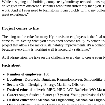
While designing and building complete hydraulic system solutions requ
colleagues from different disciplines who think differently than you.
work. And if I ever need to brainstorm, I can quickly turn to my col
great experience.”
Project comes to life
The icing on the cake for many Hydrauvision employees is the final resu
come to life. Seeing what you envisioned become reality. Whether it's 
project that allows for major sustainability improvements, it's a coll
because everything is working well is incredibly satisfying.”
At Hydrauvision, we take on the challenge every day to create even bet
Facts about
Number of employees:
180
Locations:
Dordrecht, IJmuiden, Raamsdonksveer, Schoondijke,
Sector:
Civil, Dredging, Energy, Maritime, Offshore
Desired education level:
MBO, HBO, WO Bachelor, WO Mast
Career stage:
Student, Starter (< 3 years), Young professional (3-
Desired education:
Mechanical Engineering, Mechanical Engineeri