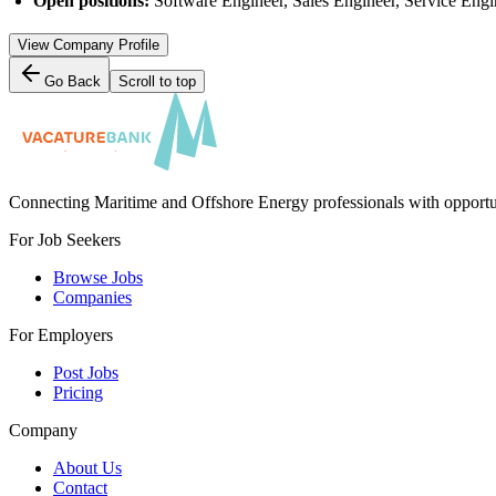
Open positions:
Software Engineer, Sales Engineer, Service Engi
View Company Profile
Go Back
Scroll to top
Connecting Maritime and Offshore Energy professionals with opportu
For Job Seekers
Browse Jobs
Companies
For Employers
Post Jobs
Pricing
Company
About Us
Contact