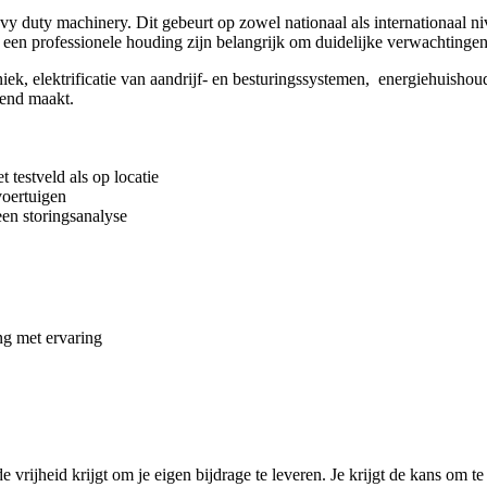
duty machinery. Dit gebeurt op zowel nationaal als internationaal nive
een professionele houding zijn belangrijk om duidelijke verwachtingen 
 elektrificatie van aandrijf- en besturingssystemen, energiehuishoudin
gend maakt.
 testveld als op locatie
voertuigen
een storingsanalyse
ng met ervaring
rijheid krijgt om je eigen bijdrage te leveren. Je krijgt de kans om te