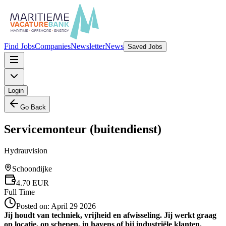
Find Jobs
Companies
Newsletter
News
Saved Jobs
Login
Go Back
Servicemonteur (buitendienst)
Hydrauvision
Schoondijke
4.70
EUR
Full Time
Posted on:
April 29 2026
Jij houdt van techniek, vrijheid en afwisseling. Jij werkt graag
op locatie, op schepen, in havens of bij industriële klanten.