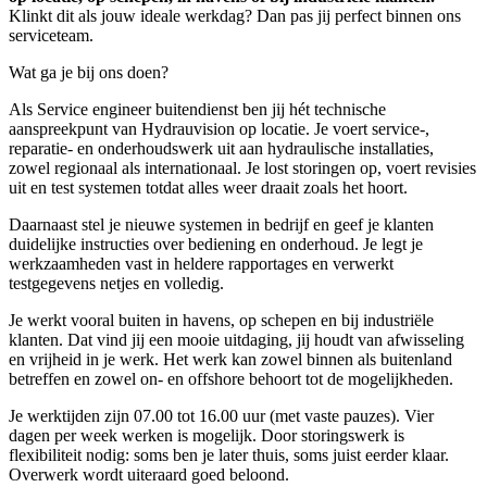
Klinkt dit als jouw ideale werkdag? Dan pas jij perfect binnen ons
serviceteam.
Wat ga je bij ons doen?
Als Service engineer buitendienst ben jij hét technische
aanspreekpunt van Hydrauvision op locatie. Je voert service-,
reparatie- en onderhoudswerk uit aan hydraulische installaties,
zowel regionaal als internationaal. Je lost storingen op, voert revisies
uit en test systemen totdat alles weer draait zoals het hoort.
Daarnaast stel je nieuwe systemen in bedrijf en geef je klanten
duidelijke instructies over bediening en onderhoud. Je legt je
werkzaamheden vast in heldere rapportages en verwerkt
testgegevens netjes en volledig.
Je werkt vooral buiten in havens, op schepen en bij industriële
klanten. Dat vind jij een mooie uitdaging, jij houdt van afwisseling
en vrijheid in je werk. Het werk kan zowel binnen als buitenland
betreffen en zowel on- en offshore behoort tot de mogelijkheden.
Je werktijden zijn 07.00 tot 16.00 uur (met vaste pauzes). Vier
dagen per week werken is mogelijk. Door storingswerk is
flexibiliteit nodig: soms ben je later thuis, soms juist eerder klaar.
Overwerk wordt uiteraard goed beloond.