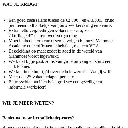
WAT JE KRIJGT
Een goed basissalaris tussen de €2.800,- en € 3.500,- bruto
per maand, afhankelijk van jouw werkervaring en kennis.
Extra netto vergoedingen volgens de cao, zoals
\"koffiegeld\" en overwerkvergoeding.
Mogelijkheden om cursussen te volgen bij onze Mammoet
Academy en certificaten te behalen, o.a. een VCA.
Begeleiding op maat zodat je goed in de wereld van
Mammoet wordt ingewerkt.
Werk dat bij je past, soms van grote omvang en soms een
stuk kleiner.
Werken in de buurt, óf over de hele wereld... Wat jij wilt!
Meer dan 25 vakantiedagen per jaar;
En misschien wel het belangrijkste: een gezellige en
informele werksfeer!
WIL JE MEER WETEN?
Benieuwd naar het sollicitatieproces?
Binnen een paar dagen krijg je terugkoppeling op je sollicitatie. Het