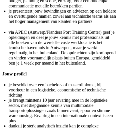
budget, planning en scope, en zorgt voor een duidelijke
communicatie met alle betrokken partijen
je presenteert jouw bevindingen en adviezen op een heldere
en overtuigende manier, zowel aan technische teams als aan
het hoger management van klanten en partners
via APEC (Antwerp/Flanders Port Training Center) geef je
opleidingen en deel je jouw kennis met professionals uit
alle hoeken van de wereldJe vaste werklocatie is het
iconische havenhuis in Antwerpen, maar je werkt
regelmatig in het buitenland. De opdrachten zijn kortlopend
en vinden voornamelijk plaats buiten Europa, gemiddeld
ben je 1 week per maand in het buitenland.
Jouw profiel
je beschikt over een bachelor- of masterdiploma, bij
voorkeur in een logistieke, economische of technische
richting
je brengt minstens 10 jaar ervaring mee in de logistieke
sector, met diepgaande kennis van multimodale
transportoplossingen zoals binnenvaart, spoor en slimme
warehousing. Ervaring in een internationale context is een
plus
dankzij je sterk analytisch inzicht kan je complexe