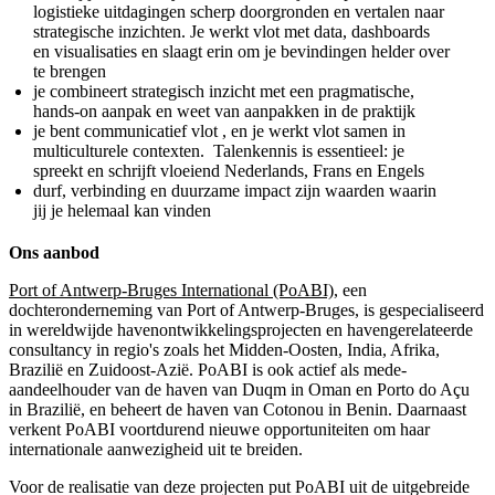
logistieke uitdagingen scherp doorgronden en vertalen naar
strategische inzichten. Je werkt vlot met data, dashboards
en visualisaties en slaagt erin om je bevindingen helder over
te brengen
je combineert strategisch inzicht met een pragmatische,
hands-on aanpak en weet van aanpakken in de praktijk
je bent communicatief vlot , en je werkt vlot samen in
multiculturele contexten. Talenkennis is essentieel: je
spreekt en schrijft vloeiend Nederlands, Frans en Engels
durf, verbinding en duurzame impact zijn waarden waarin
jij je helemaal kan vinden
Ons aanbod
Port of Antwerp-Bruges International (PoABI)
, een
dochteronderneming van Port of Antwerp-Bruges, is gespecialiseerd
in wereldwijde havenontwikkelingsprojecten en havengerelateerde
consultancy in regio's zoals het Midden-Oosten, India, Afrika,
Brazilië en Zuidoost-Azië. PoABI is ook actief als mede-
aandeelhouder van de haven van Duqm in Oman en Porto do Açu
in Brazilië, en beheert de haven van Cotonou in Benin. Daarnaast
verkent PoABI voortdurend nieuwe opportuniteiten om haar
internationale aanwezigheid uit te breiden.
Voor de realisatie van deze projecten put PoABI uit de uitgebreide