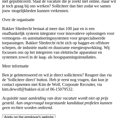
niet gepubliceerd. Staat de vacature die je zoekt niet online, maar wil
je toch graag bij ons werken? Solliciteer dan hier zodat we samen
jouw mogelijkheden kunnen verkennen.
Over de organisatie
Bakker Sliedrecht bestaat al meer dan 100 jaar en is een
onafhankelijk systeem integrator voor innovatieve oplossingen voor
vermogens- en automatiseringssystemen voor gespecialiseerde
toepassingen. Bakker Sliedrecht richt zich op bagger-en offshore
schepen, de industrie markt en duurzame energieopwekking. Wij
focussen ons op het integreren van elektrische apparatuur en
systemen zowel in de laag- als hoogspanningsinstallaties.
Meer informatie
Ben je geïnteresseerd en wil je direct solliciteren? Reageer dan via
de 'Solliciteer direct' button. Heb je eerst nog vragen, dan kun je
contact opnemen met Kim de Wolf, Corporate Recruiter, via
kim.dewolf@bakker-sl.nl of 06-15079532.
Acquisitie naar aanleiding van deze vacature wordt niet op prijs
gesteld. Aan ongevraagd toegestuurde kandidaat profielen kunnen
geen rechten worden ontleend.
Apply on the employer's website