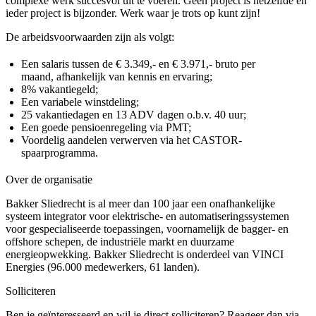
complexe werk succesvol uit te voeren. Geen project is hetzelfde en
ieder project is bijzonder. Werk waar je trots op kunt zijn!
De arbeidsvoorwaarden zijn als volgt:
Een salaris tussen de € 3.349,- en € 3.971,- bruto per
maand, afhankelijk van kennis en ervaring;
8% vakantiegeld;
Een variabele winstdeling;
25 vakantiedagen en 13 ADV dagen o.b.v. 40 uur;
Een goede pensioenregeling via PMT;
Voordelig aandelen verwerven via het CASTOR-
spaarprogramma.
Over de organisatie
Bakker Sliedrecht is al meer dan 100 jaar een onafhankelijke
systeem integrator voor elektrische- en automatiseringssystemen
voor gespecialiseerde toepassingen, voornamelijk de bagger- en
offshore schepen, de industriële markt en duurzame
energieopwekking. Bakker Sliedrecht is onderdeel van VINCI
Energies (96.000 medewerkers, 61 landen).
Solliciteren
Ben je geïnteresseerd en wil je direct solliciteren? Reageer dan via