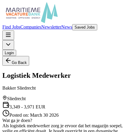
Find Jobs
Companies
Newsletter
News
Saved Jobs
Login
Go Back
Logistiek Medewerker
Bakker Sliedrecht
Sliedrecht
3,349
- 3,971
EUR
Posted on:
March 30 2026
Wat ga je doen?
Als logistiek medewerker zorg je ervoor dat het magazijn soepel,
veilig en efficiënt draait. Je houdt overzicht in een dynamische