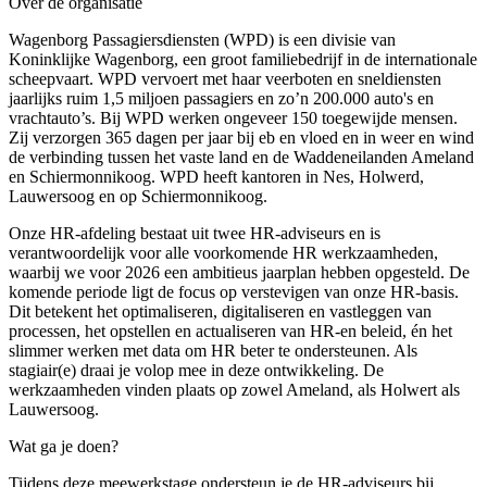
Over de organisatie
Wagenborg Passagiersdiensten (WPD) is een divisie van
Koninklijke Wagenborg, een groot familiebedrijf in de internationale
scheepvaart. WPD vervoert met haar veerboten en sneldiensten
jaarlijks ruim 1,5 miljoen passagiers en zo’n 200.000 auto's en
vrachtauto’s. Bij WPD werken ongeveer 150 toegewijde mensen.
Zij verzorgen 365 dagen per jaar bij eb en vloed en in weer en wind
de verbinding tussen het vaste land en de Waddeneilanden Ameland
en Schiermonnikoog. WPD heeft kantoren in Nes, Holwerd,
Lauwersoog en op Schiermonnikoog.
Onze HR-afdeling bestaat uit twee HR-adviseurs en is
verantwoordelijk voor alle voorkomende HR werkzaamheden,
waarbij we voor 2026 een ambitieus jaarplan hebben opgesteld. De
komende periode ligt de focus op verstevigen van onze HR-basis.
Dit betekent het optimaliseren, digitaliseren en vastleggen van
processen, het opstellen en actualiseren van HR-en beleid, én het
slimmer werken met data om HR beter te ondersteunen. Als
stagiair(e) draai je volop mee in deze ontwikkeling. De
werkzaamheden vinden plaats op zowel Ameland, als Holwert als
Lauwersoog.
Wat ga je doen?
Tijdens deze meewerkstage ondersteun je de HR-adviseurs bij