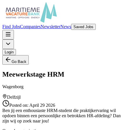
Find Jobs
Companies
Newsletter
News
Saved Jobs
Login
Go Back
Meewerkstage HRM
Wagenborg
Delfzijl
Posted on:
April 29 2026
Ben jij een enthousiaste HRM-student die praktijkervaring wil
opdoen binnen een persoonlijke en betrokken HR-afdeling? Dan
zijn wij op zoek naar jou!