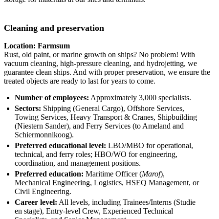
Cleaning and preservation
Location: Farmsum
Rust, old paint, or marine growth on ships? No problem! With
vacuum cleaning, high-pressure cleaning, and hydrojetting, we
guarantee clean ships. And with proper preservation, we ensure the
treated objects are ready to last for years to come.
Number of employees:
Approximately 3,000 specialists.
Sectors:
Shipping (General Cargo), Offshore Services,
Towing Services, Heavy Transport & Cranes, Shipbuilding
(Niestern Sander), and Ferry Services (to Ameland and
Schiermonnikoog).
Preferred educational level:
LBO/MBO for operational,
technical, and ferry roles; HBO/WO for engineering,
coordination, and management positions.
Preferred education:
Maritime Officer (
Marof
),
Mechanical Engineering, Logistics, HSEQ Management, or
Civil Engineering.
Career level:
All levels, including Trainees/Interns (Studie
en stage), Entry-level Crew, Experienced Technical