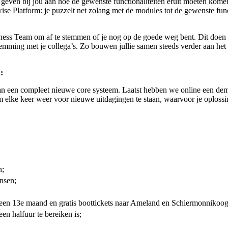
ven bij jou aan hoe de gewenste functionaliteiten eruit moeten komen t
se Platform: je puzzelt net zolang met de modules tot de gewenste functi
ness Team om af te stemmen of je nog op de goede weg bent. Dit doen 
emming met je collega’s. Zo bouwen jullie samen steeds verder aan he
:
an een compleet nieuwe core systeem. Laatst hebben we online een dem
t. Om elke keer weer voor nieuwe uitdagingen te staan, waarvoor je oplo
n;
nsen;
 een 13e maand en gratis boottickets naar Ameland en Schiermonnikoog
en halfuur te bereiken is;