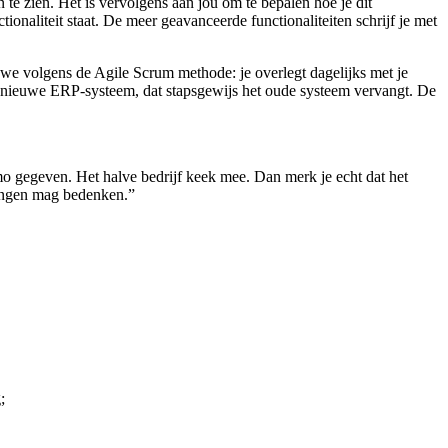
e zien. Het is vervolgens aan jou om te bepalen hoe je dit
onaliteit staat. De meer geavanceerde functionaliteiten schrijf je met
we volgens de Agile Scrum methode: je overlegt dagelijks met je
t nieuwe ERP-systeem, dat stapsgewijs het oude systeem vervangt. De
o gegeven. Het halve bedrijf keek mee. Dan merk je echt dat het
ssingen mag bedenken.”
;