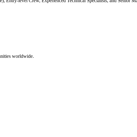
tage), Entry-level Crew, Experienced Technical Specialists, and Senior 
nities worldwide.