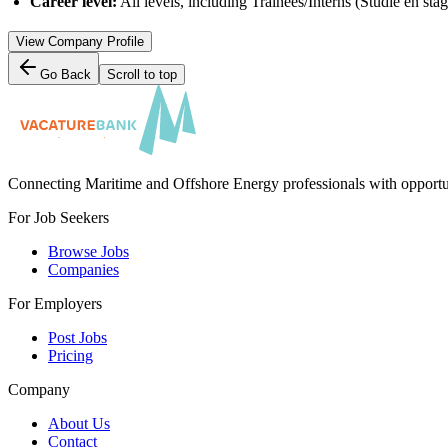
Career level:
All levels, including Trainees/Interns (Studie en s
View Company Profile
Go Back
Scroll to top
Connecting Maritime and Offshore Energy professionals with opportu
For Job Seekers
Browse Jobs
Companies
For Employers
Post Jobs
Pricing
Company
About Us
Contact