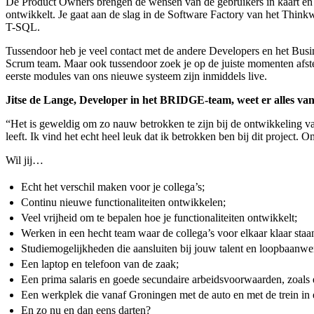
De Product Owners brengen de wensen van de gebruikers in kaart en ge
ontwikkelt. Je gaat aan de slag in de Software Factory van het Thinkwi
T-SQL.
Tussendoor heb je veel contact met de andere Developers en het Busi
Scrum team. Maar ook tussendoor zoek je op de juiste momenten afst
eerste modules van ons nieuwe systeem zijn inmiddels live.
Jitse de Lange, Developer in het BRIDGE-team, weet er alles van
“Het is geweldig om zo nauw betrokken te zijn bij de ontwikkeling v
leeft. Ik vind het echt heel leuk dat ik betrokken ben bij dit projec
Wil jij…
Echt het verschil maken voor je collega’s;
Continu nieuwe functionaliteiten ontwikkelen;
Veel vrijheid om te bepalen hoe je functionaliteiten ontwikkelt;
Werken in een hecht team waar de collega’s voor elkaar klaar staa
Studiemogelijkheden die aansluiten bij jouw talent en loopbaanwe
Een laptop en telefoon van de zaak;
Een prima salaris en goede secundaire arbeidsvoorwaarden, zoals
Een werkplek die vanaf Groningen met de auto en met de trein in e
En zo nu en dan eens darten?