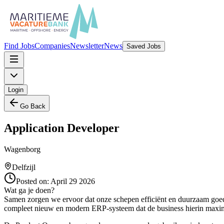
Find Jobs
Companies
Newsletter
News
Saved Jobs
Login
Go Back
Application Developer
Wagenborg
Delfzijl
Posted on:
April 29 2026
Wat ga je doen?
Samen zorgen we ervoor dat onze schepen efficiënt en duurzaam goede
compleet nieuw en modern ERP-systeem dat de business hierin maxim