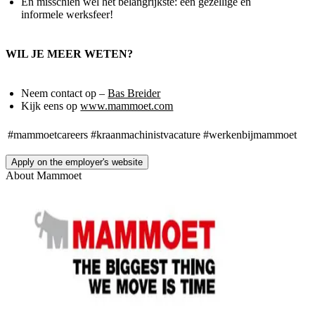
En misschien wel het belangrijkste: een gezellige en
informele werksfeer!
WIL JE MEER WETEN?
Neem contact op –
Bas Breider
Kijk eens op
www.mammoet.com
#mammoetcareers
#kraanmachinistvacature
#werkenbijmammoet
Apply on the employer's website
About
Mammoet