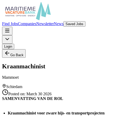
Find Jobs
Companies
Newsletter
News
Saved Jobs
Login
Go Back
Kraanmachinist
Mammoet
Schiedam
Posted on:
March 30 2026
SAMENVATTING VAN DE ROL
Kraanmachinist voor zware hijs- en transportprojecten