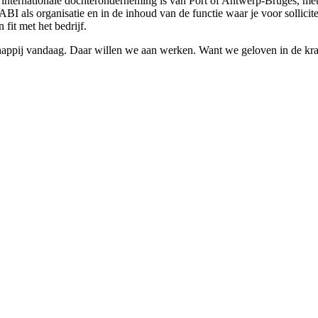
internationale dochteronderneming is van Port of Antwerp-Bruges, met
I als organisatie en in de inhoud van de functie waar je voor sollicit
fit met het bedrijf.
ppij vandaag. Daar willen we aan werken. Want we geloven in de kracht