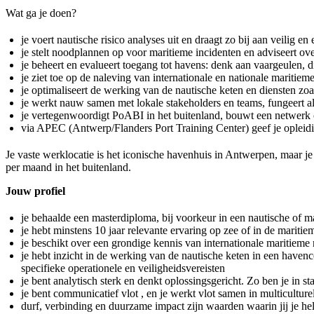
Wat ga je doen?
je voert nautische risico analyses uit en draagt zo bij aan veilig
je stelt noodplannen op voor maritieme incidenten en adviseert over 
je beheert en evalueert toegang tot havens: denk aan vaargeulen,
je ziet toe op de naleving van internationale en nationale maritie
je optimaliseert de werking van de nautische keten en diensten zo
je werkt nauw samen met lokale stakeholders en teams, fungeert als
je vertegenwoordigt PoABI in het buitenland, bouwt een netwerk o
via APEC (Antwerp/Flanders Port Training Center) geef je opleidi
Je vaste werklocatie is het iconische havenhuis in Antwerpen, maar j
per maand in het buitenland.
Jouw profiel
je behaalde een masterdiploma, bij voorkeur in een nautische of ma
je hebt minstens 10 jaar relevante ervaring op zee of in de maritie
je beschikt over een grondige kennis van internationale marit
je hebt inzicht in de werking van de nautische keten in een haven
specifieke operationele en veiligheidsvereisten
je bent analytisch sterk en denkt oplossingsgericht. Zo ben je in st
je bent communicatief vlot , en je werkt vlot samen in multiculture
durf, verbinding en duurzame impact zijn waarden waarin jij je h