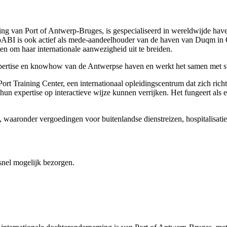
ng van Port of Antwerp-Bruges, is gespecialiseerd in wereldwijde have
 PoABI is ook actief als mede-aandeelhouder van de haven van Duqm in
n om haar internationale aanwezigheid uit te breiden.
xpertise en knowhow van de Antwerpse haven en werkt het samen met str
t Training Center, een internationaal opleidingscentrum dat zich rich
hun expertise op interactieve wijze kunnen verrijken. Het fungeert als 
n, waaronder vergoedingen voor buitenlandse dienstreizen, hospitalisati
 snel mogelijk bezorgen.