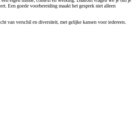
 een eigen missie, context en werking. Daarom vragen we je om je
eert. Een goede voorbereiding maakt het gesprek niet alleen
 van verschil en diversiteit, met gelijke kansen voor iedereen.