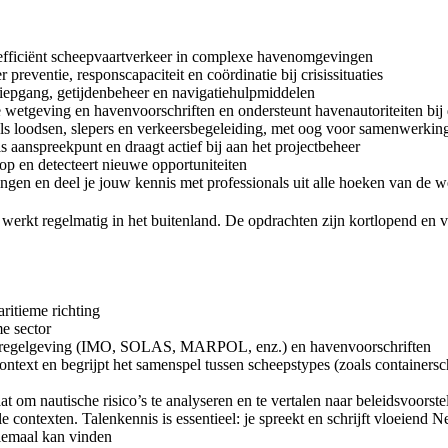
 en efficiënt scheepvaartverkeer in complexe havenomgevingen
preventie, responscapaciteit en coördinatie bij crisissituaties
 diepgang, getijdenbeheer en navigatiehulpmiddelen
me wetgeving en havenvoorschriften en ondersteunt havenautoriteiten bij
als loodsen, slepers en verkeersbegeleiding, met oog voor samenwerkin
 aanspreekpunt en draagt actief bij aan het projectbeheer
p en detecteert nieuwe opportuniteiten
ngen en deel je jouw kennis met professionals uit alle hoeken van de w
e werkt regelmatig in het buitenland. De opdrachten zijn kortlopend en
ritieme richting
me sector
ieme regelgeving (IMO, SOLAS, MARPOL, enz.) en havenvoorschriften
context en begrijpt het samenspel tussen scheepstypes (zoals container
aat om nautische risico’s te analyseren en te vertalen naar beleidsvoorste
le contexten. Talenkennis is essentieel: je spreekt en schrijft vloeiend 
elemaal kan vinden