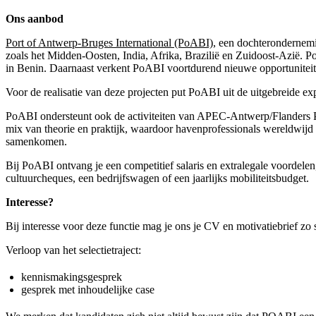
Ons aanbod
Port of Antwerp-Bruges International (PoABI)
, een dochterondernemi
zoals het Midden-Oosten, India, Afrika, Brazilië en Zuidoost-Azië.
in Benin. Daarnaast verkent PoABI voortdurend nieuwe opportuniteite
Voor de realisatie van deze projecten put PoABI uit de uitgebreide e
PoABI ondersteunt ook de activiteiten van APEC-Antwerp/Flanders Por
mix van theorie en praktijk, waardoor havenprofessionals wereldwijd 
samenkomen.
Bij PoABI ontvang je een competitief salaris en extralegale voordele
cultuurcheques, een bedrijfswagen of een jaarlijks mobiliteitsbudget.
Interesse?
Bij interesse voor deze functie mag je ons je CV en motivatiebrief zo
Verloop van het selectietraject:
kennismakingsgesprek
gesprek met inhoudelijke case