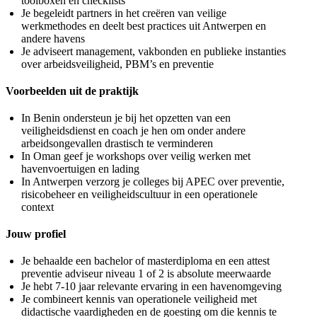
toolboxen en checklists
Je begeleidt partners in het creëren van veilige
werkmethodes en deelt best practices uit Antwerpen en
andere havens
Je adviseert management, vakbonden en publieke instanties
over arbeidsveiligheid, PBM’s en preventie
Voorbeelden uit de praktijk
In Benin ondersteun je bij het opzetten van een
veiligheidsdienst en coach je hen om onder andere
arbeidsongevallen drastisch te verminderen
In Oman geef je workshops over veilig werken met
havenvoertuigen en lading
In Antwerpen verzorg je colleges bij APEC over preventie,
risicobeheer en veiligheidscultuur in een operationele
context
Jouw profiel
Je behaalde een bachelor of masterdiploma en een attest
preventie adviseur niveau 1 of 2 is absolute meerwaarde
Je hebt 7-10 jaar relevante ervaring in een havenomgeving
Je combineert kennis van operationele veiligheid met
didactische vaardigheden en de goesting om die kennis te