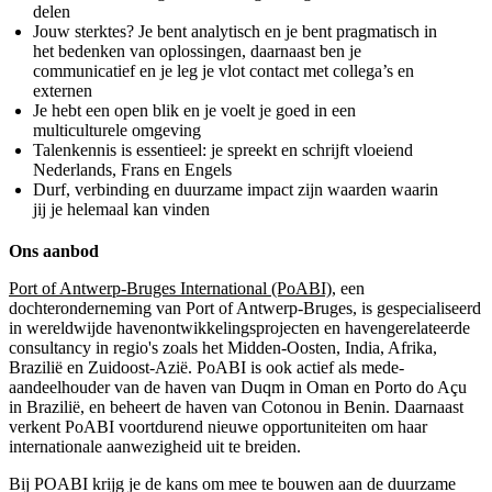
delen
Jouw sterktes? Je bent analytisch en je bent pragmatisch in
het bedenken van oplossingen, daarnaast ben je
communicatief en je leg je vlot contact met collega’s en
externen
Je hebt een open blik en je voelt je goed in een
multiculturele omgeving
Talenkennis is essentieel: je spreekt en schrijft vloeiend
Nederlands, Frans en Engels
Durf, verbinding en duurzame impact zijn waarden waarin
jij je helemaal kan vinden
Ons aanbod
Port of Antwerp-Bruges International (PoABI)
, een
dochteronderneming van Port of Antwerp-Bruges, is gespecialiseerd
in wereldwijde havenontwikkelingsprojecten en havengerelateerde
consultancy in regio's zoals het Midden-Oosten, India, Afrika,
Brazilië en Zuidoost-Azië. PoABI is ook actief als mede-
aandeelhouder van de haven van Duqm in Oman en Porto do Açu
in Brazilië, en beheert de haven van Cotonou in Benin. Daarnaast
verkent PoABI voortdurend nieuwe opportuniteiten om haar
internationale aanwezigheid uit te breiden.
Bij POABI krijg je de kans om mee te bouwen aan de duurzame