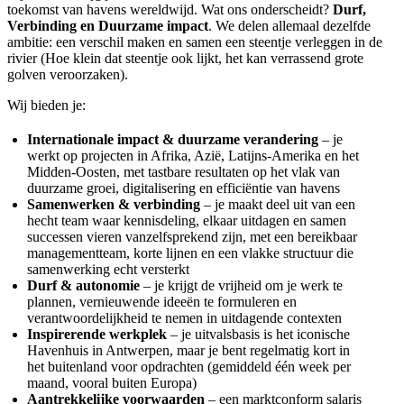
toekomst van havens wereldwijd. Wat ons onderscheidt?
Durf,
Verbinding en Duurzame impact
. We delen allemaal dezelfde
ambitie: een verschil maken en samen een steentje verleggen in de
rivier (Hoe klein dat steentje ook lijkt, het kan verrassend grote
golven veroorzaken).
Wij bieden je:
Internationale impact & duurzame verandering
– je
werkt op projecten in Afrika, Azië, Latijns-Amerika en het
Midden-Oosten, met tastbare resultaten op het vlak van
duurzame groei, digitalisering en efficiëntie van havens
Samenwerken & verbinding
– je maakt deel uit van een
hecht team waar kennisdeling, elkaar uitdagen en samen
successen vieren vanzelfsprekend zijn, met een bereikbaar
managementteam, korte lijnen en een vlakke structuur die
samenwerking echt versterkt
Durf & autonomie
– je krijgt de vrijheid om je werk te
plannen, vernieuwende ideeën te formuleren en
verantwoordelijkheid te nemen in uitdagende contexten
Inspirerende werkplek
– je uitvalsbasis is het iconische
Havenhuis in Antwerpen, maar je bent regelmatig kort in
het buitenland voor opdrachten (gemiddeld één week per
maand, vooral buiten Europa)
Aantrekkelijke voorwaarden
– een marktconform salaris