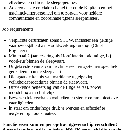
effectieve en efficiënte sleepoperaties.
Acteren als de cruciale schakel tussen de Kapitein en het
machinekamerpersoneel om te zorgen voor heldere
communicatie en coördinatie tijdens sleepmissies.
Job requirements
Verplichte certificaten zoals STCW, inclusief een geldige
vaarbevoegdheid als Hoofdwerktuigkundige (Chief
Engineer).
Minimaal 2 jaar ervaring als Hoofdwerktuigkundige, bij
voorkeur binnen de sleepvaart.
Uitgebreide kennis van machinerieën en systemen specifiek
gerelateerd aan de sleepvaart.
Diepgaande kennis van maritieme regelgeving,
veiligheidsprocedures binnen de sleepvaart.
Uitstekende beheersing van de Engelse taal, zowel
mondeling als schriftelijk.
Bewezen leiderschapskwaliteiten en sterke communicatieve
vaardigheden.
In staat om onder hoge druk te werken en effectief te
reageren op noodsituaties.
Functie-eisen kunnen per opdrachtgever/schip verschillen!
Bovenstaande wordt van iedere HWTK verwacht die aan de