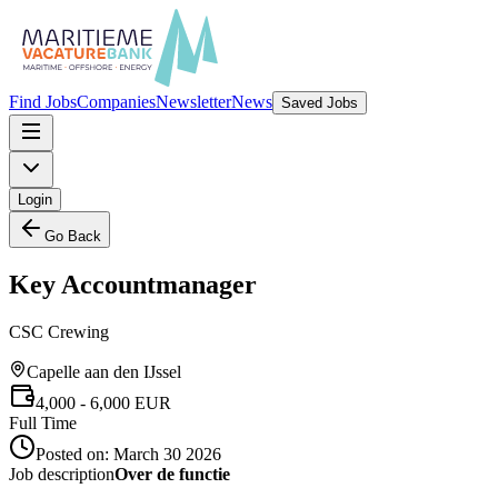
Find Jobs
Companies
Newsletter
News
Saved Jobs
Login
Go Back
Key Accountmanager
CSC Crewing
Capelle aan den IJssel
4,000
- 6,000
EUR
Full Time
Posted on:
March 30 2026
Job description
Over de functie