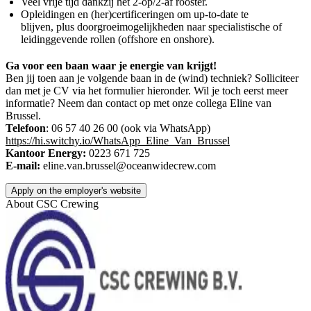
Veel vrije tijd dankzij het 2-op/2-af rooster.
Opleidingen en (her)certificeringen om up-to-date te
blijven, plus doorgroeimogelijkheden naar specialistische of
leidinggevende rollen (offshore en onshore).
Ga voor een baan waar je energie van krijgt!
Ben jij toen aan je volgende baan in de (wind) techniek? Solliciteer
dan met je CV via het formulier hieronder. Wil je toch eerst meer
informatie? Neem dan contact op met onze collega Eline van
Brussel.
Telefoon
: 06 57 40 26 00 (ook via WhatsApp)
https://hi.switchy.io/WhatsApp_Eline_Van_Brussel
Kantoor Energy:
0223 671 725
E-mail:
eline.van.brussel@oceanwidecrew.com
Apply on the employer's website
About
CSC Crewing