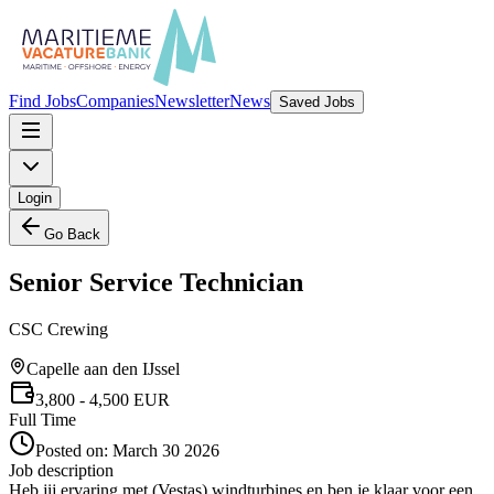
Find Jobs
Companies
Newsletter
News
Saved Jobs
Login
Go Back
Senior Service Technician
CSC Crewing
Capelle aan den IJssel
3,800
- 4,500
EUR
Full Time
Posted on:
March 30 2026
Job description
Heb jij ervaring met (Vestas) windturbines en ben je klaar voor een