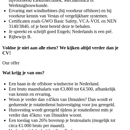
bijvoorbeeld Elektrotechniek, Mechatronica of
Werktuigbouwkunde.
Ervaring met windturbines (bij voorkeur offshore) en bij
voorkeur kennis van Vestas of vergelijkbare systemen.
Certificaten zoals GWO Basic Safety, VCA-VOL en NEN
3140/3840, of je bent bereid deze te behalen.
Je spreekt en schrijft goed Engels; Nederlands is een pré.
Rijbewijs B.
Voldoe je niet aan alle eisen? We kijken altijd verder dan je
CV!
Our offer
Wat krijg je van ons?
Een baan in de offshore windsector in Nederland.
Een bruto maandsalaris van €3.800 tot €4.500, afhankelijk
van kennis en ervaring.
Woon je verder dan ±45km van IJmuiden? Dan wordt er
gedurende je rotatiedienst huisvestiging voor jou geregeld.
Huisvesting wordt geregeld tijdens je rotatiedienst mits je
verder dan 45km± van IJmuiden woont.
Een toeslag van 26% bovenop je brutosalaris (mogelijk tot
circa €1.000 bruto per maand).