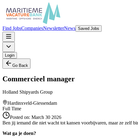
Find Jobs
Companies
Newsletter
News
Saved Jobs
Login
Go Back
Commercieel manager
Holland Shipyards Group
Hardinxveld-Giessendam
Full Time
Posted on:
March 30 2026
Ben jij iemand die niet wacht tot kansen voorbijvaren, maar ze zelf binn
Wat ga je doen?