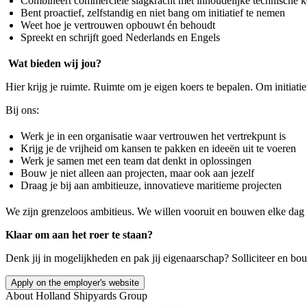
Combineert commerciële slagkracht met inhoudelijke technische k
Bent proactief, zelfstandig en niet bang om initiatief te nemen
Weet hoe je vertrouwen opbouwt én behoudt
Spreekt en schrijft goed Nederlands en Engels
Wat bieden wij jou?
Hier krijg je ruimte. Ruimte om je eigen koers te bepalen. Om initiati
Bij ons:
Werk je in een organisatie waar vertrouwen het vertrekpunt is
Krijg je de vrijheid om kansen te pakken en ideeën uit te voeren
Werk je samen met een team dat denkt in oplossingen
Bouw je niet alleen aan projecten, maar ook aan jezelf
Draag je bij aan ambitieuze, innovatieve maritieme projecten
We zijn grenzeloos ambitieus. We willen vooruit en bouwen elke dag a
Klaar om aan het roer te staan?
Denk jij in mogelijkheden en pak jij eigenaarschap? Solliciteer en b
Apply on the employer's website
About
Holland Shipyards Group