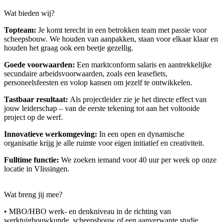
Wat bieden wij?
Topteam:
Je komt terecht in een betrokken team met passie voor
scheepsbouw. We houden van aanpakken, staan voor elkaar klaar en
houden het graag ook een beetje gezellig.
Goede voorwaarden:
Een marktconform salaris en aantrekkelijke
secundaire arbeidsvoorwaarden, zoals een leasefiets,
personeelsfeesten en volop kansen om jezelf te ontwikkelen.
Tastbaar resultaat:
Als projectleider zie je het directe effect van
jouw leiderschap – van de eerste tekening tot aan het voltooide
project op de werf.
Innovatieve werkomgeving:
In een open en dynamische
organisatie krijg je alle ruimte voor eigen initiatief en creativiteit.
Fulltime functie:
We zoeken iemand voor 40 uur per week op onze
locatie in Vlissingen.
Wat breng jij mee?
• MBO/HBO werk- en denkniveau in de richting van
werktuigbouwkunde, scheepsbouw of een aanverwante studie