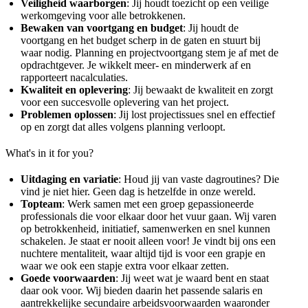
Veiligheid waarborgen
: Jij houdt toezicht op een veilige
werkomgeving voor alle betrokkenen.
Bewaken van voortgang en budget
: Jij houdt de
voortgang en het budget scherp in de gaten en stuurt bij
waar nodig. Planning en projectvoortgang stem je af met de
opdrachtgever. Je wikkelt meer- en minderwerk af en
rapporteert nacalculaties.
Kwaliteit en oplevering
: Jij bewaakt de kwaliteit en zorgt
voor een succesvolle oplevering van het project.
Problemen oplossen
: Jij lost projectissues snel en effectief
op en zorgt dat alles volgens planning verloopt.
What's in it for you?
Uitdaging en variatie
: Houd jij van vaste dagroutines? Die
vind je niet hier. Geen dag is hetzelfde in onze wereld.
Topteam
: Werk samen met een groep gepassioneerde
professionals die voor elkaar door het vuur gaan. Wij varen
op betrokkenheid, initiatief, samenwerken en snel kunnen
schakelen. Je staat er nooit alleen voor! Je vindt bij ons een
nuchtere mentaliteit, waar altijd tijd is voor een grapje en
waar we ook een stapje extra voor elkaar zetten.
Goede voorwaarden
: Jij weet wat je waard bent en staat
daar ook voor. Wij bieden daarin het passende salaris en
aantrekkelijke secundaire arbeidsvoorwaarden waaronder