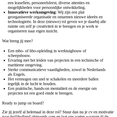
een leasefiets, personeelsfeest, diverse attenties en
mogelijkheden voor persoonlijke ontwikkeling.
Innovatieve werkomgeving
: Wij zijn een plat
georganiseerde organisatie en omarmen nieuwe ideeën en
technologieën. In deze (nieuwe) rol geven we je daarbij alle
ruimte om zelf je creativiteit in te brengen en je werk te
organiseren naar eigen inzicht.
Wat breng jij mee?
Een mbo- of hbo-opleiding in werktuigbouw of
scheepsbouw.
Ervaring met het leiden van projecten in een technische of
maritieme omgeving.
Sterke communicatieve vaardigheden, zowel in Nederlands
als Engels.
Het vermogen om snel te schakelen en meerdere ballen
tegelijk in de lucht te houden.
Een praktische, hands-on mentaliteit en de energie om
projecten tot een goed einde te brengen.
Ready to jump on board?
Zie jij jezelf al helemaal in deze rol? Stuur dan nu je cv en motivatie
naar
hr@holland-shipyards.com
en laat ons weten waarom jij de