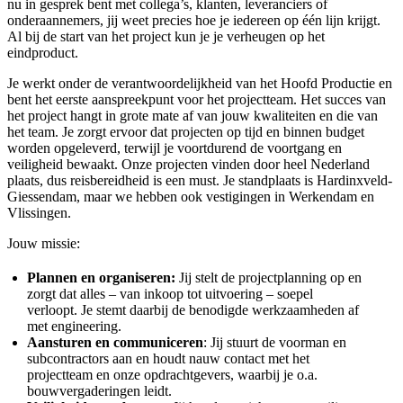
nu in gesprek bent met collega’s, klanten, leveranciers of
onderaannemers, jij weet precies hoe je iedereen op één lijn krijgt.
Al bij de start van het project kun je je verheugen op het
eindproduct.
Je werkt onder de verantwoordelijkheid van het Hoofd Productie en
bent het eerste aanspreekpunt voor het projectteam. Het succes van
het project hangt in grote mate af van jouw kwaliteiten en die van
het team. Je zorgt ervoor dat projecten op tijd en binnen budget
worden opgeleverd, terwijl je voortdurend de voortgang en
veiligheid bewaakt. Onze projecten vinden door heel Nederland
plaats, dus reisbereidheid is een must. Je standplaats is Hardinxveld-
Giessendam, maar we hebben ook vestigingen in Werkendam en
Vlissingen.
Jouw missie:
Plannen en organiseren:
Jij stelt de projectplanning op en
zorgt dat alles – van inkoop tot uitvoering – soepel
verloopt. Je stemt daarbij de benodigde werkzaamheden af
met engineering.
Aansturen en communiceren
: Jij stuurt de voorman en
subcontractors aan en houdt nauw contact met het
projectteam en onze opdrachtgevers, waarbij je o.a.
bouwvergaderingen leidt.