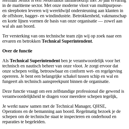
Herman Senior is een Nederlands familiebedrijf met 50 jaar ervaring
in de maritieme sector. Met onze moderne vloot van multipurpose-
en sleepboten leveren wij wereldwijd ondersteuning aan klanten in
de offshore, bagger- en windindustrie. Betrokkenheid, vakmanschap
en korte lijnen vormen de basis van onze organisatie — zowel aan
wal als aan boord.
Ter versterking van ons technische team zijn wij op zoek naar een
ervaren en betrokken
Technical Superintendent
.
Over de functie
Als
Technical Superintendent
ben je verantwoordelijk voor het
technisch en nautisch beheer van onze vloot. Je zorgt ervoor dat
onze schepen veilig, betrouwbaar en conform wet- en regelgeving
opereren. Je bent een belangrijke schakel tussen schip en wal en
fungeert als technisch aanspreekpunt binnen de organisatie.
Deze functie vraagt om een zelfstandige professional die gewend is
verantwoordelijkheid te dragen voor meerdere schepen tegelijk,
Je werkt nauw samen met de Technical Manager, QHSE,
Operations en de bemanning aan boord. Regelmatig bezoek je de
schepen om de technische staat te inspecteren en onderhoud en
reparaties te begeleiden.