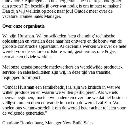
innovators? Bijdragen aan de energietransitie? Denk je ook groter
dan groots? En beschik jij over wat nodig is om impact te maken?
Dan zijn wij wellicht op zoek naar jou! Ontdek meer over de
vacature Trainee Sales Manager.
Over onze organisatie
Wij zijn Huisman. Wij ontwikkelen ‘step changing’ technische
oplossingen en vertalen deze naar het ontwerp en de bouw van de
grootste constructie apparatuur. Al decennia werken we over de hele
wereld voor de sectoren offshore wind, geothermie, olie & gas,
recreatie en civiele werken.
Met onze gepassioneerde medewerkers en wereldwijde productie-,
service- en salesfaciliteiten zijn wij, in deze tijd van transitie,
‘equipped for impact’.
“Omdat Huisman een familiebedrijf is, zijn we kritisch in wat we
willen produceren en waarin we willen participeren. Als we iets
nieuws beginnen, moeten we nadenken over hoe we dat het beste en
veiligst kunnen doen en wat de impact op de wereld zal zijn. We
voelen ons verantwoordelijk om de wereld beter achter te laten voor
de volgende generaties.”
Charlotte Roodenburg, Manager New Build Sales