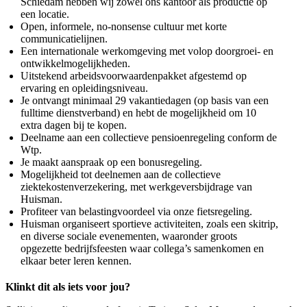
Schiedam hebben wij zowel ons kantoor als productie op
een locatie.
Open, informele, no-nonsense cultuur met korte
communicatielijnen.
Een internationale werkomgeving met volop doorgroei- en
ontwikkelmogelijkheden.
Uitstekend arbeidsvoorwaardenpakket afgestemd op
ervaring en opleidingsniveau.
Je ontvangt minimaal 29 vakantiedagen (op basis van een
fulltime dienstverband) en hebt de mogelijkheid om 10
extra dagen bij te kopen.
Deelname aan een collectieve pensioenregeling conform de
Wtp.
Je maakt aanspraak op een bonusregeling.
Mogelijkheid tot deelnemen aan de collectieve
ziektekostenverzekering, met werkgeversbijdrage van
Huisman.
Profiteer van belastingvoordeel via onze fietsregeling.
Huisman organiseert sportieve activiteiten, zoals een skitrip,
en diverse sociale evenementen, waaronder groots
opgezette bedrijfsfeesten waar collega’s samenkomen en
elkaar beter leren kennen.
Klinkt dit als iets voor jou?