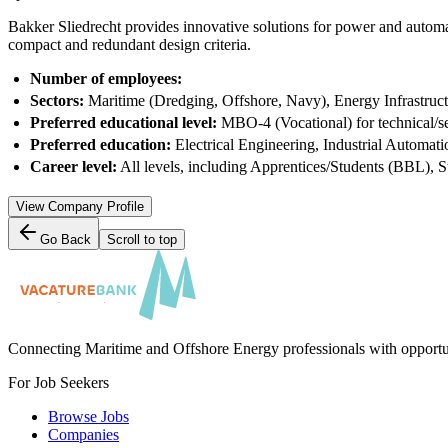
Bakker Sliedrecht provides innovative solutions for power and automa
compact and redundant design criteria.
Number of employees:
Sectors:
Maritime (Dredging, Offshore, Navy), Energy Infrastructu
Preferred educational level:
MBO-4 (Vocational) for technical/se
Preferred education:
Electrical Engineering, Industrial Automati
Career level:
All levels, including Apprentices/Students (BBL), S
View Company Profile
Go Back
Scroll to top
Connecting Maritime and Offshore Energy professionals with opportu
For Job Seekers
Browse Jobs
Companies