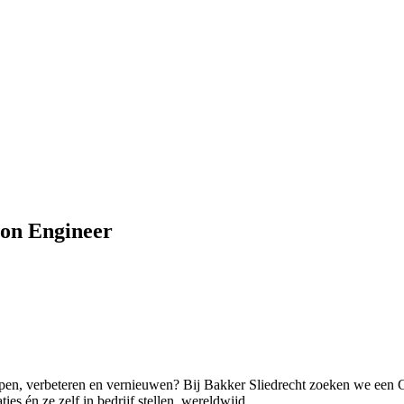
ion Engineer
grijpen, verbeteren en vernieuwen? Bij Bakker Sliedrecht zoeken we ee
es én ze zelf in bedrijf stellen, wereldwijd.