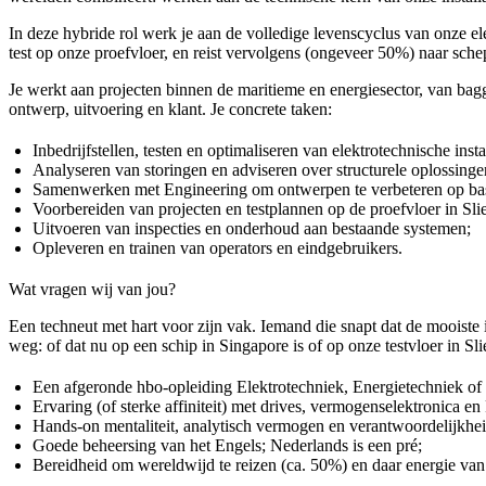
In deze hybride rol werk je aan de volledige levenscyclus van onze ele
test op onze proefvloer, en reist vervolgens (ongeveer 50%) naar schep
Je werkt aan projecten binnen de maritieme en energiesector, van bagg
ontwerp, uitvoering en klant. Je concrete taken:
Inbedrijfstellen, testen en optimaliseren van elektrotechnische insta
Analyseren van storingen en adviseren over structurele oplossinge
Samenwerken met Engineering om ontwerpen te verbeteren op basi
Voorbereiden van projecten en testplannen op de proefvloer in Sli
Uitvoeren van inspecties en onderhoud aan bestaande systemen;
Opleveren en trainen van operators en eindgebruikers.
Wat vragen wij van jou?
Een techneut met hart voor zijn vak. Iemand die snapt dat de mooiste 
weg: of dat nu op een schip in Singapore is of op onze testvloer in Sl
Een afgeronde hbo-opleiding Elektrotechniek, Energietechniek of 
Ervaring (of sterke affiniteit) met drives, vermogenselektronic
Hands-on mentaliteit, analytisch vermogen en verantwoordelijkhe
Goede beheersing van het Engels; Nederlands is een pré;
Bereidheid om wereldwijd te reizen (ca. 50%) en daar energie van 