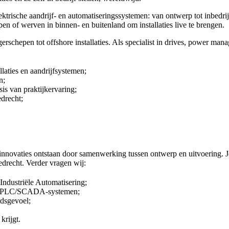
ktrische aandrijf- en automatiseringssystemen: van ontwerp tot inbedrij
en of werven in binnen- en buitenland om installaties live te brengen.
erschepen tot offshore installaties. Als specialist in drives, power ma
llaties en aandrijfsystemen;
n;
s van praktijkervaring;
edrecht;
innovaties ontstaan door samenwerking tussen ontwerp en uitvoering. Je
iedrecht. Verder vragen wij:
Industriële Automatisering;
a en PLC/SCADA-systemen;
idsgevoel;
krijgt.