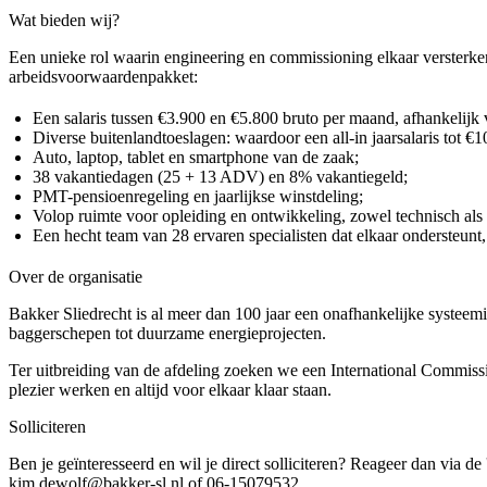
Wat bieden wij?
Een unieke rol waarin engineering en commissioning elkaar versterken
arbeidsvoorwaardenpakket:
Een salaris tussen €3.900 en €5.800 bruto per maand, afhankelijk 
Diverse buitenlandtoeslagen: waardoor een all-in jaarsalaris tot €1
Auto, laptop, tablet en smartphone van de zaak;
38 vakantiedagen (25 + 13 ADV) en 8% vakantiegeld;
PMT-pensioenregeling en jaarlijkse winstdeling;
Volop ruimte voor opleiding en ontwikkeling, zowel technisch als 
Een hecht team van 28 ervaren specialisten dat elkaar ondersteunt,
Over de organisatie
Bakker Sliedrecht is al meer dan 100 jaar een onafhankelijke systeem
baggerschepen tot duurzame energieprojecten.
Ter uitbreiding van de afdeling zoeken we een International Commissi
plezier werken en altijd voor elkaar klaar staan.
Solliciteren
Ben je geïnteresseerd en wil je direct solliciteren? Reageer dan via d
kim.dewolf@bakker-sl.nl of 06-15079532.