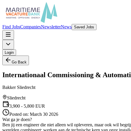
Find Jobs
Companies
Newsletter
News
Saved Jobs
Login
Go Back
Internationaal Commissioning & Automat
Bakker Sliedrecht
Sliedrecht
3,900
- 5,800
EUR
Posted on:
March 30 2026
Wat ga je doen?
Ben jij een engineer die niet alleen wil opleveren, maar ook wil be
werelden combineert: werken aan de technische kern van onze installati